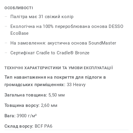
кожний з яких комбінується з кольоровим діапазоном
DESSO Essence Maze, DESSO Essence Structure та DESSO
ОСОБЛИВОСТІ
Essence Stripe. Це означає, що дизайнери можуть
Палітра має 31 свіжий колір
ефективніше поєднувати теплі та прохолодні
Екологічна на 100% перероблювана основа DESSO
нейтральні тони, вводити сміливі відтінки та робити
EcoBase
оригінальні акценти, а також використовувати
нескінченні можливості для комбінування і творчих
На замовлення: акустична основа SoundMaster
експериментів, які дає ця група колекцій. DESSO
Сертифікат Cradle to Cradle® Bronze
Essence є надзвичайно практичним і функціональним
рішенням для підлоги.
ТЕХНІЧНІ ХАРАКТЕРИСТИКИ ТА УМОВИ ЕКСПЛУАТАЦІЇ
Тип навантаження на покриття для підлоги в
громадських приміщеннях:
33 Heavy
Загальна товщина:
5,50 мм
Товщина ворсу:
2,60 мм
Вага:
3900 г/м²
Склад ворсу:
BCF PA6