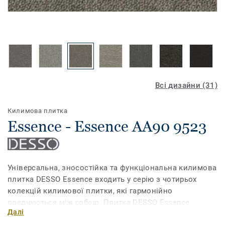
Всі дизайни (31)
Килимова плитка
Essence - Essence AA90 9523
Універсальна, зносостійка та функціональна килимова
плитка DESSO Essence входить у серію з чотирьох
колекцій килимової плитки, які гармонійно
поєднуються між собою. Плитка DESSO Essence
Далі
пропонує широкий вибір з понад 30 свіжих кольорів,