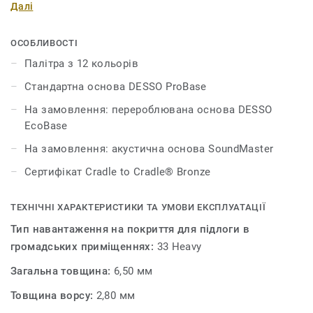
Далі
вигорілого на сонці покриття. Колекція має сім
нейтральних відтінків (від бежевого до сірого), які
додадуть вашому інтер’єру стильності та елегантності,
ОСОБЛИВОСТІ
у той час як 5 яскравих кольорів (синій, бірюзовий,
Палітра з 12 кольорів
темно-помаранчевий, яскраво-помаранчевий і
Стандартна основа DESSO ProBase
зелений) допоможуть створити сучасний інтер’єр з
грайливими настроєм. Кожен з 12 кольорів цієї
На замовлення: перероблювана основа DESSO
колекції можна легко комбінувати з килимовою
EcoBase
плиткою із серії DESSO Essence, DESSO Essence Stripe і
На замовлення: акустична основа SoundMaster
DESSO Essence Maze.
Сертифікат Cradle to Cradle® Bronze
ТЕХНІЧНІ ХАРАКТЕРИСТИКИ ТА УМОВИ ЕКСПЛУАТАЦІЇ
Тип навантаження на покриття для підлоги в
громадських приміщеннях:
33 Heavy
Загальна товщина:
6,50 мм
Товщина ворсу:
2,80 мм