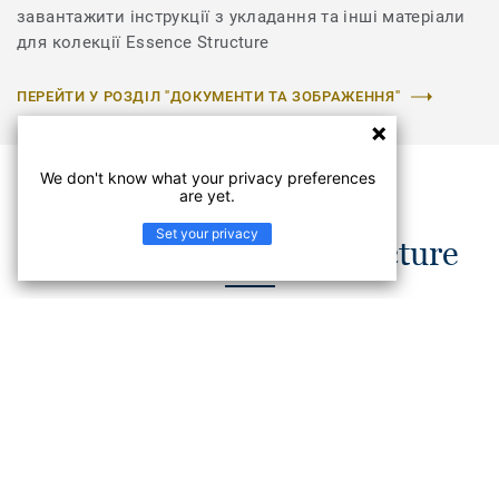
завантажити інструкції з укладання та інші матеріали
для колекції Essence Structure
ПЕРЕЙТИ У РОЗДІЛ "ДОКУМЕНТИ ТА ЗОБРАЖЕННЯ"
We don't know what your privacy preferences
are yet.
Set your privacy
Колекція Essence Structure
Дизайн колекції килимової плитки DESSO Essence
Structure – це нескінченні градієнтні лінії, які плавно
перетікають одна в одну. Поєднання світлих і темних
тонів створює оригінальний «оксамитовий» ефект
вигорілого на сонці покриття. Колекція має сім
нейтральних відтінків (від бежевого до сірого), які
додадуть вашому інтер’єру стильності та елегантності,