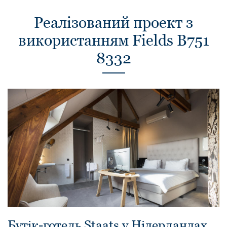
Реалізований проект з
використанням Fields B751
8332
Бутік-готель Staats у Нідерландах