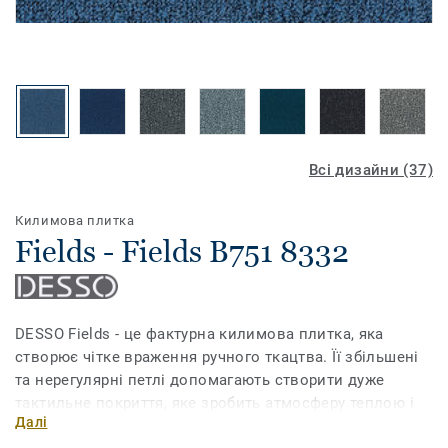
Всі дизайни (37)
Килимова плитка
Fields - Fields B751 8332
DESSO Fields - це фактурна килимова плитка, яка
створює чітке враження ручного ткацтва. Її збільшені
та нерегулярні петлі допомагають створити дуже
тактильне покриття, яке зробить атмосферу теплою і
Далі
гостинною. Сучасна палітра з 37 різних відтінків, які