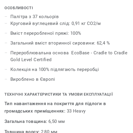
можна комбінувати для отримання унікальних
результатів, дозволяє дизайнерам змішувати
ОСОБЛИВОСТІ
різноманітні нейтральні тони або поєднувати яскраві
Палітра з 37 кольорів
кольори з більш насиченими відтінками для
Круговий вуглецевий слід: 0,91 кг CO2/м
отримання багатого естетичного вигляду.
Вміст переробленої пряжі: 100%
У поєднанні з DESSO Fuse взаємодоповнюючі відтінки
Загальний вміст вторинної сировини: 62,4 %
та текстури органічно переходять один в одного,
Перероблювальна основа EcoBase - Cradle to Cradle
створюючи красиві простори.
Gold Level Certified
Колекція на 100% підлягають переробці
Вироблено в Європі
ТЕХНІЧНІ ХАРАКТЕРИСТИКИ ТА УМОВИ ЕКСПЛУАТАЦІЇ
Тип навантаження на покриття для підлоги в
громадських приміщеннях:
33 Heavy
Загальна товщина:
6,50 мм
Товщина ворсу:
2,80 мм