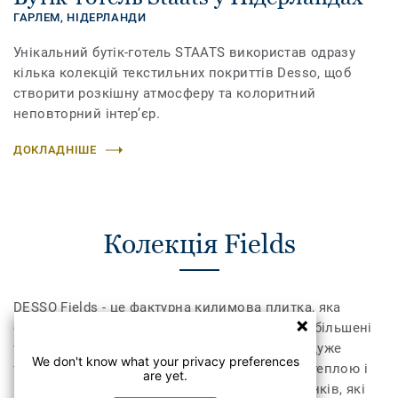
ГАРЛЕМ,
НІДЕРЛАНДИ
Унікальний бутік-готель STAATS використав одразу
кілька колекцій текстильних покриттів Desso, щоб
створити розкішну атмосферу та колоритний
неповторний інтер’єр.
ДОКЛАДНІШЕ
Колекція Fields
DESSO Fields - це фактурна килимова плитка, яка
створює чітке враження ручного ткацтва. Її збільшені
та нерегулярні петлі допомагають створити дуже
We don't know what your privacy preferences
тактильне покриття, яке зробить атмосферу теплою і
are yet.
гостинною. Сучасна палітра з 37 різних відтінків, які