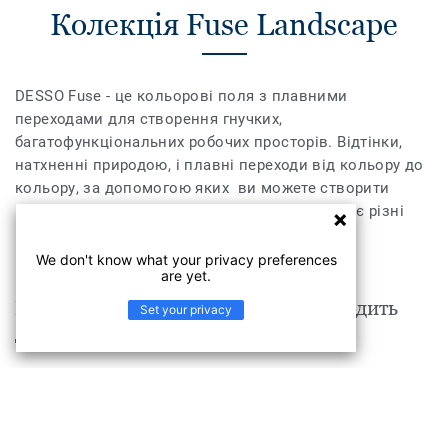
Колекція Fuse Landscape
DESSO Fuse - це кольорові поля з плавними
переходами для створення гнучких,
багатофункціональних робочих просторів. Відтінки,
натхненні природою, і плавні переходи від кольору до
кольору, за допомогою яких ви можете створити
індивідуальний робочий простір, який нагадує різні
пейзажі, пори року та настрої.
We don't know what your privacy preferences
are yet.
Fuse Landscape Fuse B755 7915 підходить
Set your privacy
для таких приміщень, як
Медицина
Освіта