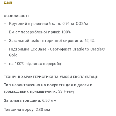
Далі
кольору, за допомогою яких ви можете створити
індивідуальний робочий простір, який нагадує різні
пейзажі, пори року та настрої.
ОСОБЛИВОСТІ
Круговий вуглецевий слід: 0,91 кг CO2/м
Вміст переробленої пряжі: 100%
Загальний вміст вторинної сировини: 62,4%
Підтримка EcoBase - Сертифікат Cradle to Cradle®
Gold
на 100% підлягає переробці
ТЕХНІЧНІ ХАРАКТЕРИСТИКИ ТА УМОВИ ЕКСПЛУАТАЦІЇ
Тип навантаження на покриття для підлоги в
громадських приміщеннях:
33 Heavy
Загальна товщина:
6,50 мм
Товщина ворсу:
2,80 мм