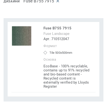
Fuse B755 7915
ДИЗАЙНИ
Fuse B755 7915
Fuse Landscape
Арт. 710512047
Формат
Tile 500x500mm
Основа
EcoBase - 100% recyclable,
contains up to 91% recycled
and bio-based content -
Recycled content is
externally verified by Lloyds
Register