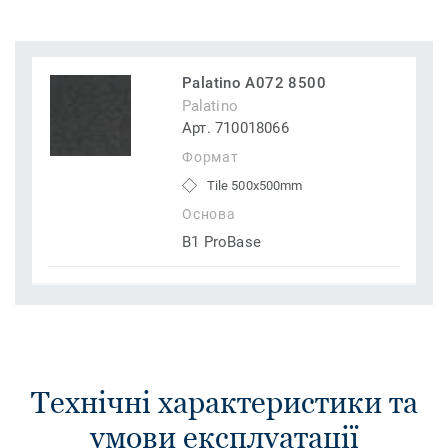
Palatino A072 8500
Palatino
Арт. 710018066
Формат
Tile 500x500mm
Основа
B1 ProBase
Технічні характеристики та
умови експлуатації