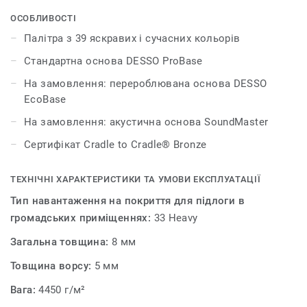
антрацитового, сірого та бежевого до червоного,
помаранчевого, синього та фіолетового. Килимова
ОСОБЛИВОСТІ
плитка DESSO Palatino дає безмежні можливості для
Палітра з 39 яскравих і сучасних кольорів
створення виразних, стильних і сучасних інтер'єрів.
Стандартна основа DESSO ProBase
На замовлення: перероблювана основа DESSO
EcoBase
На замовлення: акустична основа SoundMaster
Сертифікат Cradle to Cradle® Bronze
ТЕХНІЧНІ ХАРАКТЕРИСТИКИ ТА УМОВИ ЕКСПЛУАТАЦІЇ
Тип навантаження на покриття для підлоги в
громадських приміщеннях:
33 Heavy
Загальна товщина:
8 мм
Товщина ворсу:
5 мм
Вага:
4450 г/м²