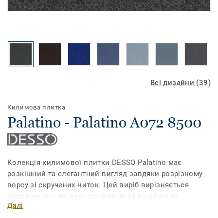
Всі дизайни (39)
Килимова плитка
Palatino - Palatino A072 8500
Колекція килимової плитки DESSO Palatino має
розкішний та елегантний вигляд завдяки розрізному
ворсу зі скручених ниток. Цей виріб вирізняється
високою якістю, зносостійкістю та надійністю.
Далі
Колекція має 39 популярних кольорів – від