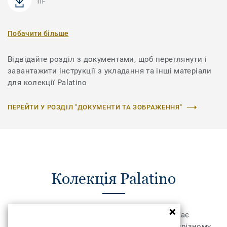
TIF
Побачити більше
Відвідайте розділ з документами, щоб переглянути і
завантажити інструкції з укладання та інші матеріали
для колекції Palatino
ПЕРЕЙТИ У РОЗДІЛ "ДОКУМЕНТИ ТА ЗОБРАЖЕННЯ"
Колекція Palatino
Колекція килимової плитки DESSO Palatino має
розкішний та елегантний вигляд завдяки розрізному