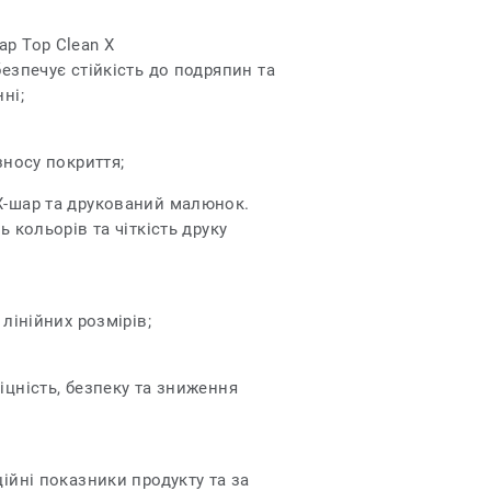
р Top Clean X
езпечує стійкість до подряпин та
нні;
зносу покриття;
Х-шар та друкований малюнок.
ь кольорів та чіткість друку
 лінійних розмірів;
іцність, безпеку та зниження
ійні показники продукту та за