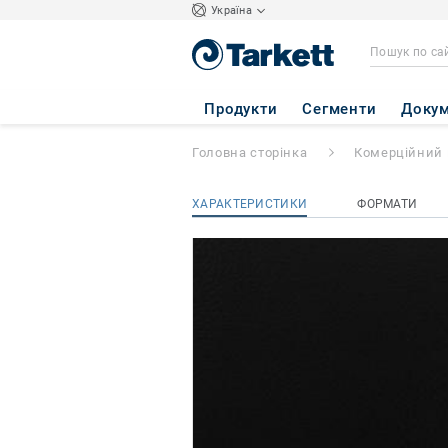
Україна
OMNISPORTS V8
Продукти
Сегменти
Докум
Головна сторінка
Комерційний 
ХАРАКТЕРИСТИКИ
ФОРМАТИ