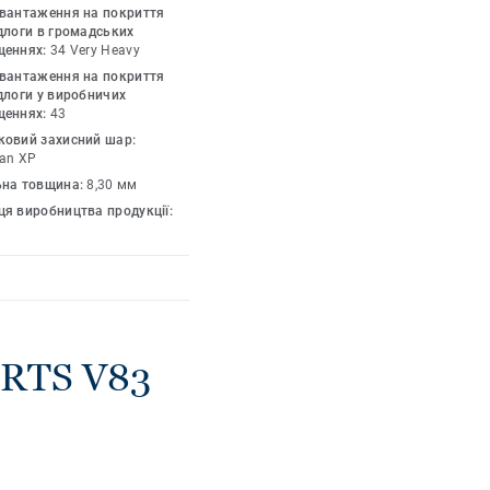
авантаження на покриття
длоги в громадських
щеннях:
34 Very Heavy
авантаження на покриття
длоги у виробничих
щеннях:
43
ковий захисний шар:
an XP
ьна товщина:
8,30 мм
я виробництва продукції:
ORTS V83