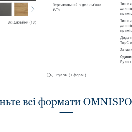
максимальний комфорт спортсменам.
Тип н
Вертикальний відскік м'яча –
для пі
97%
примі
Тип н
Всі дизайни (13)
для пі
примі
Додат
TopCle
Загал
Одиниц
Рулон
Рулон (1 форм.)
ньте всі формати OMNISP