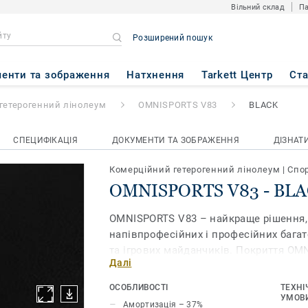
Вільний склад
Па
Розширений пошук
3
- BLACK
енти та зображення
Натхнення
Tarkett Центр
Ст
гетерогенний лінолеум
OMNISPORTS V83
BLACK
СПЕЦИФІКАЦІЯ
ДОКУМЕНТИ ТА ЗОБРАЖЕННЯ
ДІЗНАТ
Комерційний гетерогенний лінолеум
|
Спор
OMNISPORTS V83 - BL
OMNISPORTS V83 – найкраще рішення,
напівпрофесійних і професійних бага
та ігрових майданчиків. Покриття OM
Далі
найбільшу товщину, що забезпечує н
амортизаційний показник. А він є к
ОСОБЛИВОСТІ
ТЕХНІ
характеристикою для спортивного покр
УМОВИ
Амортизація – 37%