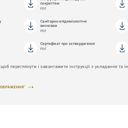
покриттям
PDF
у
Санітарно-епідеміологічні
висновки
PDF
Сертифікат про затвердження
PDF
щоб переглянути і завантажити інструкції з укладання та і
ЗОБРАЖЕННЯ"