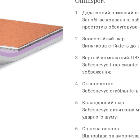
Omnisport
Додатковий захисний ша
Запобігає ковзанню, заб
простоту в обслуговува
Зносостійкий шар
Виняткова стійкість до 
Верхній компактний ПВ
Забезпечує інтенсивніст
зображення;
Склополотно
Забезпечує стабільність
Каландровий шар
Забезпечує виняткову м
ударного шуму;
Спінена основа
Відповідає за амортизац