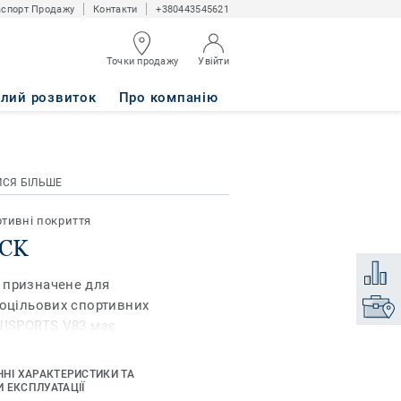
спорт Продажу
Контакти
+380443545621
Точки продажу
Увійти
алий розвиток
Про компанію
ИСЯ БІЛЬШЕ
тивні покриття
ACK
Додати
 призначене для
тоцільових спортивних
Знайти
NISPORTS V83 має
айкращий
лючовою
ЧНІ ХАРАКТЕРИСТИКИ ТА
иття і гарантує
 ЕКСПЛУАТАЦІЇ