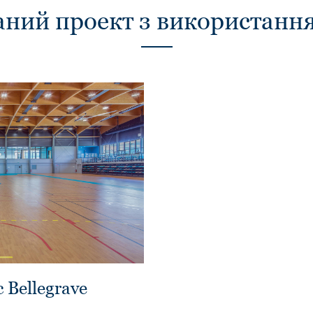
аний проект з використан
Bellegrave