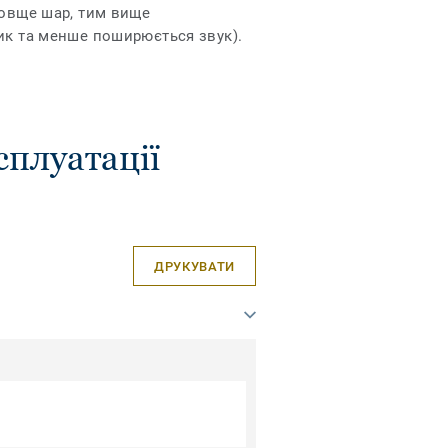
товще шар, тим вище
ик та менше поширюється звук).
сплуатації
ДРУКУВАТИ