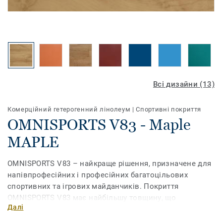
Всі дизайни (13)
Комерційний гетерогенний лінолеум
|
Спортивні покриття
OMNISPORTS V83 - Maple
MAPLE
OMNISPORTS V83 – найкраще рішення, призначене для
напівпрофесійних і професійних багатоцільових
спортивних та ігрових майданчиків. Покриття
OMNISPORTS V83 має найбільшу товщину, що
Далі
забезпечує найкращий амортизаційний показник. А
він є ключовою характеристикою для спортивного