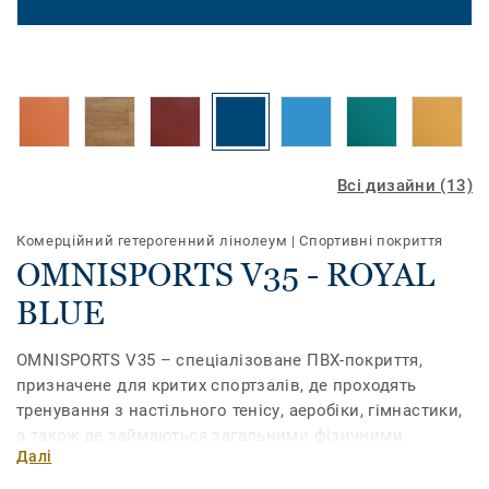
Всі дизайни (13)
Комерційний гетерогенний лінолеум
|
Спортивні покриття
OMNISPORTS V35 - ROYAL
BLUE
OMNISPORTS V35 – спеціалізоване ПВХ-покриття,
призначене для критих спортзалів, де проходять
тренування з настільного тенісу, аеробіки, гімнастики,
а також де займаються загальними фізичними
Далі
вправами. Але для використання в ігрових залах таке
покриття вимагає облаштування додаткової