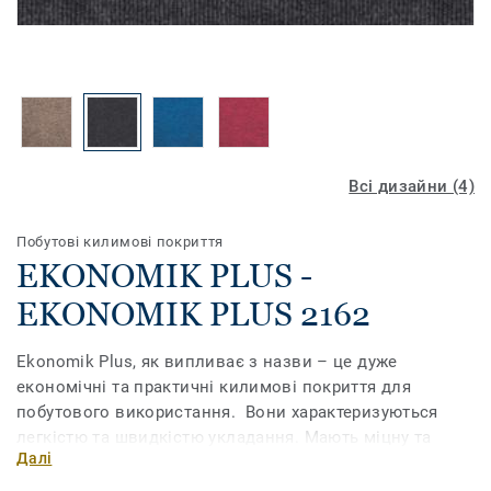
Всі дизайни (4)
Побутові килимові покриття
EKONOMIK PLUS -
EKONOMIK PLUS 2162
Ekonomik Plus, як випливає з назви – це дуже
економічні та практичні килимові покриття для
побутового використання. Вони характеризуються
легкістю та швидкістю укладання. Мають міцну та
Далі
надійну конструкцію, невибагливі у догляді та чудово
доповнюють інтер’єр.