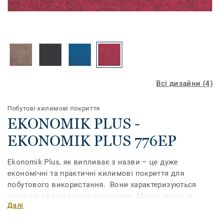
Всі дизайни (4)
Побутові килимові покриття
EKONOMIK PLUS -
EKONOMIK PLUS 776EP
Ekonomik Plus, як випливає з назви – це дуже
економічні та практичні килимові покриття для
побутового використання. Вони характеризуються
легкістю та швидкістю укладання. Мають міцну та
Далі
надійну конструкцію, невибагливі у догляді та чудово
доповнюють інтер’єр.