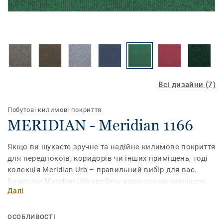
Всі дизайни (7)
Побутові килимові покриття
MERIDIAN - Meridian 1166
Якщо ви шукаєте зручне та надійне килимове покриття
для передпокоїв, коридорів чи інших приміщень, тоді
колекція Meridian Urb – правильний вибір для вас.
Ковролін Meridian Urb зробить вашу оселю теплішою
Далі
та комфортнішою, а гумова основа зафіксує виріб в
одному положенні та захистить від ризику
послизнутися і впасти.
ОСОБЛИВОСТІ