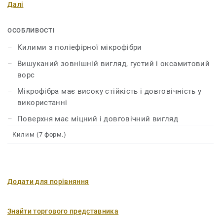
Далі
вибором для спалень або віталень. Мікрофібра
вирізняється довговічністю, надійністю, не
кошлатиться і не розтягується. Тому ви довгі роки
ОСОБЛИВОСТІ
зможете насолоджуватися чудовим виглядом вашого
Килими з поліефірної мікрофібри
килиму.
Вишуканий зовнішній вигляд, густий і оксамитовий
ворс
Мікрофібра має високу стійкість і довговічність у
використанні
Поверхня має міцний і довговічний вигляд
Килим (7 форм.)
Додати для порівняння
Знайти торгового представника