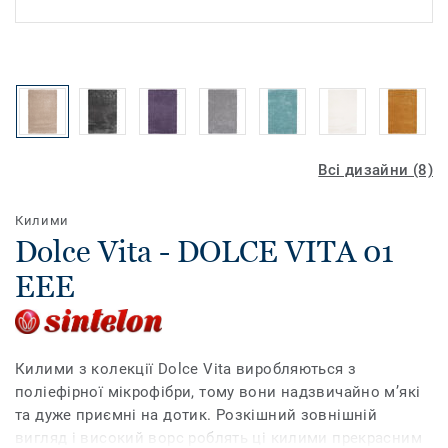
Всі дизайни (8)
Килими
Dolce Vita - DOLCE VITA 01
EEE
Килими з колекції Dolce Vita виробляються з
поліефірної мікрофібри, тому вони надзвичайно м’які
та дуже приємні на дотик. Розкішний зовнішній
вигляд і високий ворс роблять ці килими прекрасним