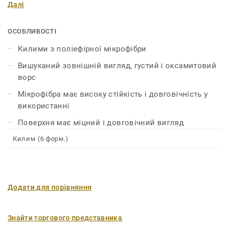
Далі
вибором для спалень або віталень. Мікрофібра
вирізняється довговічністю, надійністю, не
кошлатиться і не розтягується. Тому ви довгі роки
ОСОБЛИВОСТІ
зможете насолоджуватися чудовим виглядом вашого
Килими з поліефірної мікрофібри
килиму.
Вишуканий зовнішній вигляд, густий і оксамитовий
ворс
Мікрофібра має високу стійкість і довговічність у
використанні
Поверхня має міцний і довговічний вигляд
Килим (6 форм.)
Додати для порівняння
Знайти торгового представника