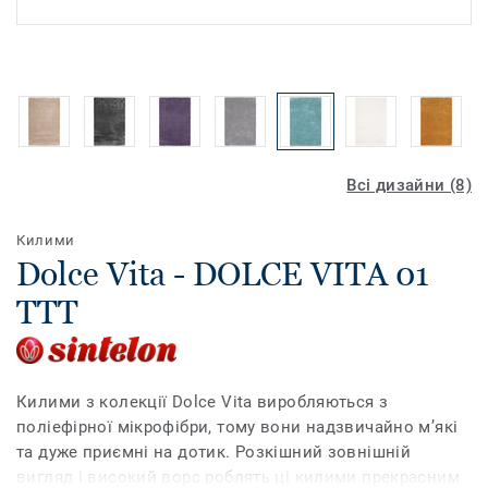
Всі дизайни (8)
Килими
Dolce Vita - DOLCE VITA 01
TTT
Килими з колекції Dolce Vita виробляються з
поліефірної мікрофібри, тому вони надзвичайно м’які
та дуже приємні на дотик. Розкішний зовнішній
вигляд і високий ворс роблять ці килими прекрасним