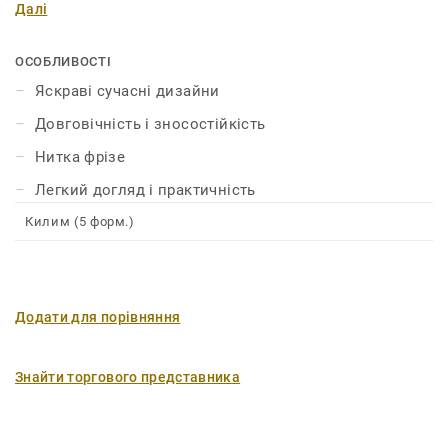
Далі
покриттям. Широка палітра сучасних дизайнів
дозволяє обрати килим у вашому стилі та підкреслити
унікальність інтер’єру.
ОСОБЛИВОСТІ
Яскраві сучасні дизайни
Довговічність і зносостійкість
Нитка фрізе
Легкий догляд і практичність
Килим (5 форм.)
Додати для порівняння
Знайти торгового представника