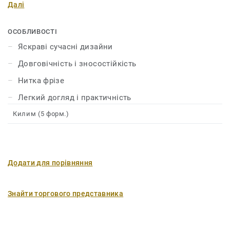
Далі
покриттям. Широка палітра сучасних дизайнів
дозволяє обрати килим у вашому стилі та підкреслити
унікальність інтер’єру.
ОСОБЛИВОСТІ
Яскраві сучасні дизайни
Довговічність і зносостійкість
Нитка фрізе
Легкий догляд і практичність
Килим (5 форм.)
Додати для порівняння
Знайти торгового представника