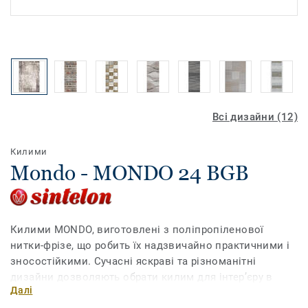
Всі дизайни (12)
Килими
Mondo - MONDO 24 BGB
Килими MONDO, виготовлені з поліпропіленової
нитки-фрізе, що робить їх надзвичайно практичними і
зносостійкими. Сучасні яскраві та різноманітні
дизайни дозволяють обрати килим для інтер’єру в
Далі
будь-якому стилі. Вони чудово виглядатимуть у