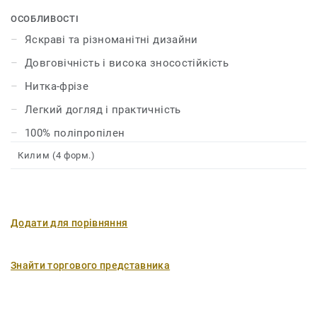
вітальні або спальні, в коридорі або дитячій кімнаті.
ОСОБЛИВОСТІ
Яскраві та різноманітні дизайни
Довговічність і висока зносостійкість
Нитка-фрізе
Легкий догляд і практичність
100% поліпропілен
Килим (4 форм.)
Додати для порівняння
Знайти торгового представника