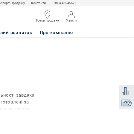
спорт Продажу
Контакти
+380443545621
Точки продажу
Увійти
алий розвиток
Про компанію
Додати
льності завдяки
готовлені за
Знайти
адає матеріалу
 вовною і робить
ик. Килими, вироблені
іолетових променів і