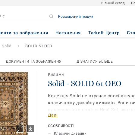
Вільний склад
Па
Розширений пошук
 OEO
енти та зображення
Натхнення
Tarkett Центр
Ст
Solid
SOLID 61 OEO
ДОКУМЕНТИ ТА ЗОБРАЖЕННЯ
ДІЗНАТИСЯ БІЛЬШЕ
Килими
Solid - SOLID 61 OEO
Колекція Solid не втрачає своєї актуа
класичному дизайну килимів. Вони ви
сучасною технологією Heat Set, яка н
Далі
максимальної схожості з натуральною
поверхню м'якою та приємною на дот
ОСОБЛИВОСТІ
з прядива Heat Set, стійкі до ультраф
Класичні дизайни