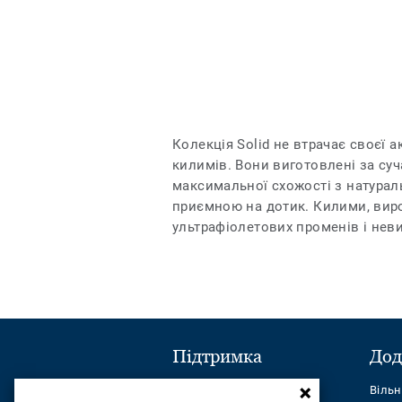
Колекція Solid не втрачає своєї 
килимів. Вони виготовлені за суч
максимальної схожості з натурал
приємною на дотик. Килими, вироб
ультрафіолетових променів і неви
Підтримка
Дод
Надіслати повідомлення
Віль