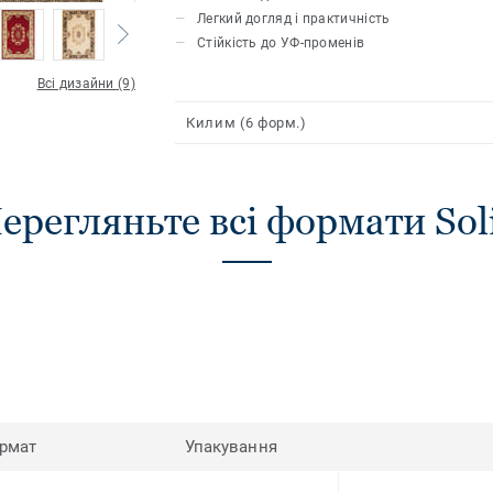
невибагливі в догляді.
Легкий догляд і практичність
Стійкість до УФ-променів
Всі дизайни (9)
Килим (6 форм.)
ерегляньте всі формати Sol
рмат
Упакування