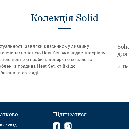
Колекція Solid
Sol
актуальності завдяки класичному дизайну
асною технологією Heat Set, яка надає матеріалу
для
ьною вовною і робить поверхню м'якою та
лені з прядива Heat Set, стійкі до
По
багливі в догляді.
атково
Підписатися
Follow
Follow
ний склад