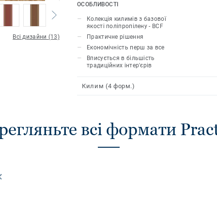
традиційних дизайнів. Насамперед еко
ОСОБЛИВОСТІ
для більшості традиційних інтер'єрів
Колекція килимів з базової
якості поліпропілену - BCF
Всі дизайни (13)
Практичне рішення
Економічність перш за все
Вписується в більшість
традиційних інтер'єрів
Килим (4 форм.)
регляньте всі формати Pract