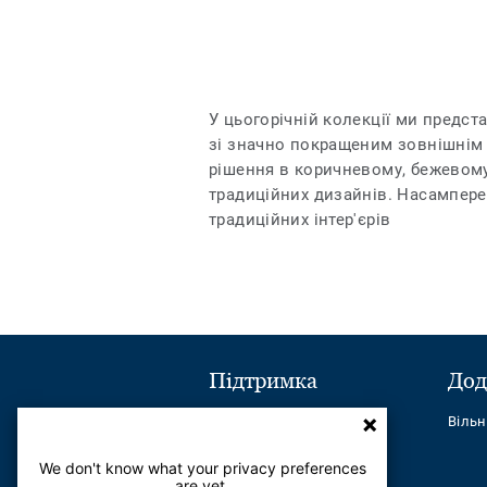
У цьогорічній колекції ми предст
зі значно покращеним зовнішнім 
рішення в коричневому, бежевому
традиційних дизайнів. Насамперед
традиційних інтер'єрів
Підтримка
Дод
Надіслати повідомлення
Віль
Телефон:
+380443545621
We don't know what your privacy preferences
are yet.