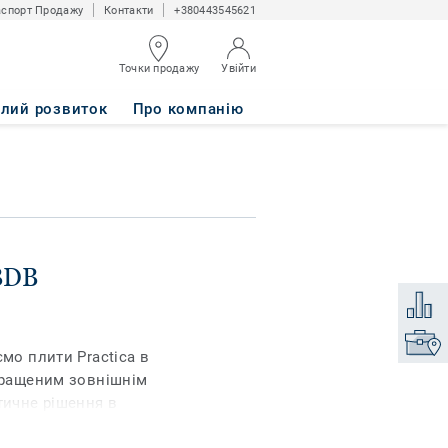
спорт Продажу
Контакти
+380443545621
Точки продажу
Увійти
алий розвиток
Про компанію
 BDB
Додати
Знайти
ємо плити Practica в
окращеним зовнішнім
тичне рішення в
 кольорах. Асортимент