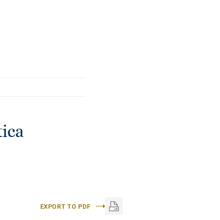
номічні та підходять
ica
EXPORT TO PDF