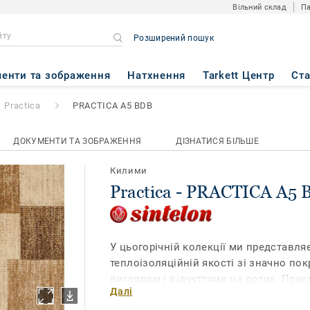
Вільний склад
Па
Розширений пошук
ICA A5 BDB
енти та зображення
Натхнення
Tarkett Центр
Ст
Practica
PRACTICA A5 BDB
ДОКУМЕНТИ ТА ЗОБРАЖЕННЯ
ДІЗНАТИСЯ БІЛЬШЕ
Килими
Practica - PRACTICA A5
У цьогорічній колекції ми представля
теплоізоляційній якості зі значно п
виглядом і відчуттями на дотик. Прак
Далі
коричневому, бежевому та червоному