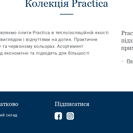
Колекція Practica
Pra
авляємо плити Practica в теплоізоляційній якості
виглядом і відчуттями на дотик. Практичне
підх
 та червоному кольорах. Асортимент
при
 економічні та підходять для більшості
По
атково
Підписатися
Follow
Follow
ний склад
us
us
on
on