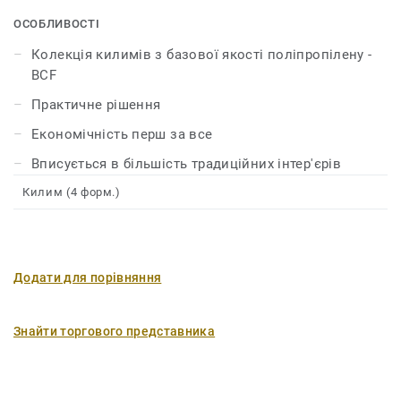
дизайнів. Насамперед економічні та підходять для
більшості традиційних інтер'єрів
ОСОБЛИВОСТІ
Колекція килимів з базової якості поліпропілену -
BCF
Практичне рішення
Економічність перш за все
Вписується в більшість традиційних інтер'єрів
Килим (4 форм.)
Додати для порівняння
Знайти торгового представника