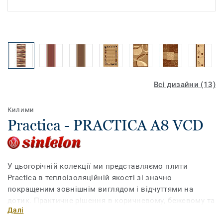
Всі дизайни (13)
Килими
Practica - PRACTICA A8 VCD
У цьогорічній колекції ми представляємо плити
Practica в теплоізоляційній якості зі значно
покращеним зовнішнім виглядом і відчуттями на
дотик. Практичне рішення в коричневому, бежевому та
Далі
червоному кольорах. Асортимент традиційних