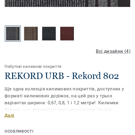
Всі дизайни (4)
Побутові килимові покриття
REKORD URB - Rekord 802
Ще одна колекція килимових покриттів, доступних у
форматі килимових доріжок, на цей раз у трьох
варіантах ширини: 0,67, 0,8, 1 і 1,2 метри! Килимки
Rekord – це довговічні текстильні покриття для
Далі
підлоги з гумовою основою, призначені для
інтенсивного використання в побуті, які випускаються
в широкому асортименті стандартних кольорів.
ОСОБЛИВОСТІ