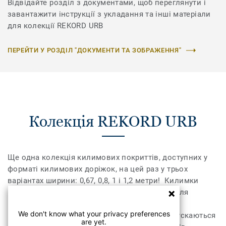
Відвідайте розділ з документами, щоб переглянути і
завантажити інструкції з укладання та інші матеріали
для колекції REKORD URB
ПЕРЕЙТИ У РОЗДІЛ "ДОКУМЕНТИ ТА ЗОБРАЖЕННЯ"
Колекція REKORD URB
Ще одна колекція килимових покриттів, доступних у
форматі килимових доріжок, на цей раз у трьох
варіантах ширини: 0,67, 0,8, 1 і 1,2 метри! Килимки
Rekord – це довговічні текстильні покриття для
підлоги з гумовою основою, призначені для
We don't know what your privacy preferences
інтенсивного використання в побуті, які випускаються
are yet.