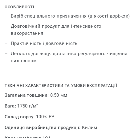
надійності доріжки або гумовою основою для фіксації
ОСОБЛИВОСТІ
виробу в одному положенні.
Виріб спеціального призначення (в якості доріжок)
Довговічний продукт для інтенсивного
використання
Практичність і довговічність
Легкість догляду: достатньо регулярного чищення
пилососом
ТЕХНІЧНІ ХАРАКТЕРИСТИКИ ТА УМОВИ ЕКСПЛУАТАЦІЇ
Загальна товщина:
8,50 мм
Вага:
1750 г/м²
Склад ворсу:
100% PP
Одиниця виробництва продукції:
Килим