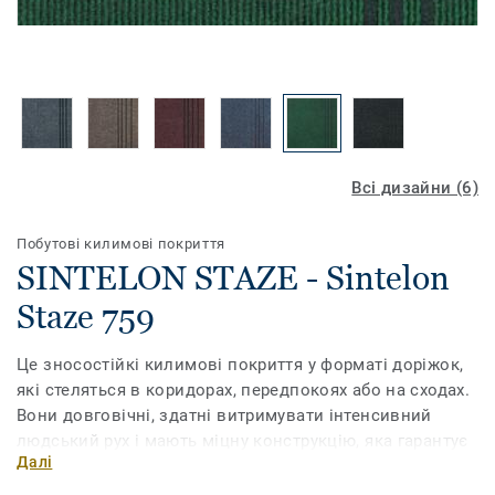
Всі дизайни (6)
Побутові килимові покриття
SINTELON STAZE - Sintelon
Staze 759
Це зносостійкі килимові покриття у форматі доріжок,
які стеляться в коридорах, передпокоях або на сходах.
Вони довговічні, здатні витримувати інтенсивний
людський рух і мають міцну конструкцію, яка гарантує
Далі
тривалий строк експлуатації. Виробляються з
латексною основою для додаткової міцності та