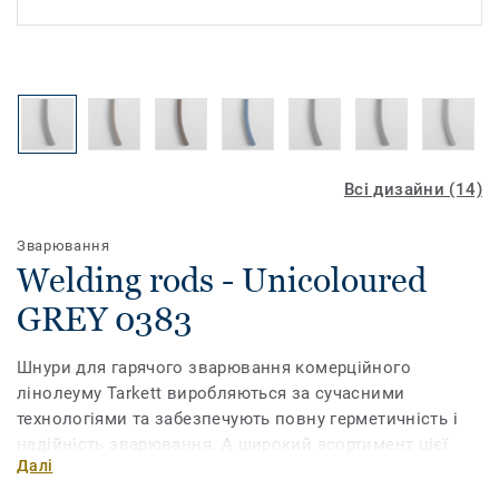
Всі дизайни (14)
Зварювання
Welding rods - Unicoloured
GREY 0383
Шнури для гарячого зварювання комерційного
лінолеуму Tarkett виробляються за сучасними
технологіями та забезпечують повну герметичність і
надійність зварювання. А широкий асортимент цієї
Далі
продукції дозволить обрати шнур, який співпадає з
кольором та дизайном ПВХ-покриття.