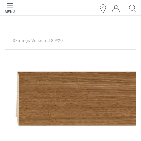
MENU
Skirtings Veneered 80*20