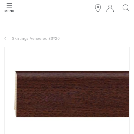
MENU
Skirtings Veneered 80*20