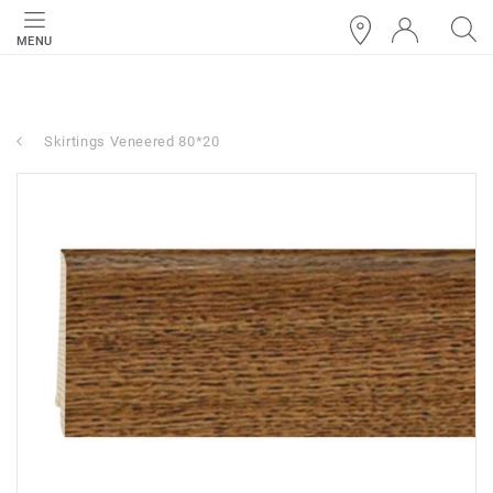
MENU
Skirtings Veneered 80*20