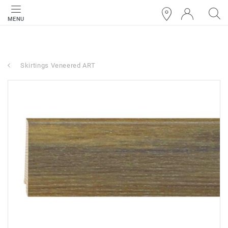
MENU
Skirtings Veneered ART