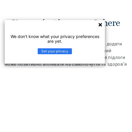
Колекція Airmaster Sphere
We don't know what your privacy preferences
are yet.
Килимова плитка AirMaster Sphere допоможе додати
тепла, затишку та комфорту у будь-який офісний
Set your privacy
інтер’єр. Окрім цього текстильне покриття для підлоги
може позитивно впливати на самопочуття та здоров’я
людей у приміщенні. Килимова плитка AirMaster
Sphere має унікальну запатентовану технологію
AirMaster, яка знижує концентрацію дрібного пилу в
повітрі в чотири рази ефективніше, ніж звичайні
килими й у вісім разів ефективніше, ніж інші види
покриттів для підлоги. AirMaster Sphere має кольорову
палітру із 12 м’яких відтінків.