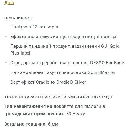
Далі
людей у приміщенні. Килимова плитка AirMaster
Sphere має унікальну запатентовану технологію
AirMaster, яка знижує концентрацію дрібного пилу в
ОСОБЛИВОСТІ
повітрі в чотири рази ефективніше, ніж звичайні
Палітра з 12 кольорів
килими й у вісім разів ефективніше, ніж інші види
Ефективно знижує концентрацію пилу в повітрі
покриттів для підлоги. AirMaster Sphere має кольорову
палітру із 12 м’яких відтінків.
Перший та єдиний продукт, відзначений GUI Gold
Plus label
Стандартна перероблювана основа DESSO EcoBase
На замовлення: акустична основа SoundMaster
Сертифікат Cradle to Cradle® Silver
ТЕХНІЧНІ ХАРАКТЕРИСТИКИ ТА УМОВИ ЕКСПЛУАТАЦІЇ
Тип навантаження на покриття для підлоги в
громадських приміщеннях:
33 Heavy
Загальна товщина:
6 мм