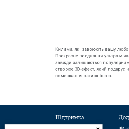
Килими, які завоюють вашу любо
Прекрасне поєднання ультра-м'яко
завжди залишаються популярними
створює 3D-ефект, який подарує 
помешкання затишнішою.
Підтримка
Дод
Надіслати повідомлення
Віль