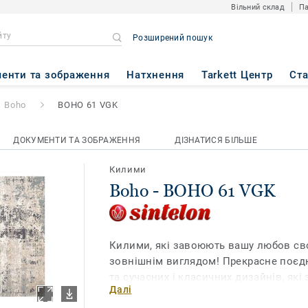
Вільний склад
Па
Розширений пошук
VGK
енти та зображення
Натхнення
Tarkett Центр
Ст
Boho
BOHO 61 VGK
ДОКУМЕНТИ ТА ЗОБРАЖЕННЯ
ДІЗНАТИСЯ БІЛЬШЕ
Килими
Boho - BOHO 61 VGK
Килими, які завоюють вашу любов св
зовнішнім виглядом! Прекрасне поєдн
та сучасних і класичних дизайнів, як
Далі
популярними. Надзвичайно щільний в