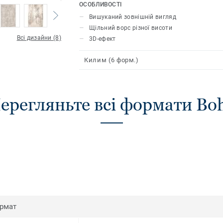
створює 3D-ефект, який подарує незаб
ОСОБЛИВОСТІ
зробить атмосферу вашого помешкан
Вишуканий зовнішній вигляд
Щільний ворс різної висоти
Всі дизайни (8)
3D-ефект
Килим (6 форм.)
ерегляньте всі формати Bo
рмат