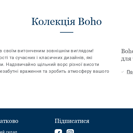
Колекція Boho
Boh
в своїм витонченим зовнішнім виглядом!
сті та сучасних і класичних дизайнів, які
для
. Надзвичайно щільний ворс різної висоти
незабутні враження та зробить атмосферу вашого
По
атково
Підписатися
Follow
Follow
ний склад