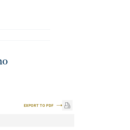
утні враження та
ня затишнішою.
ho
EXPORT TO PDF