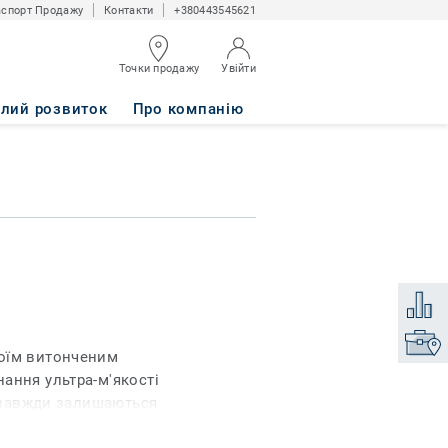
спорт Продажу
Контакти
+380443545621
Точки продажу
Увійти
алий розвиток
Про компанію
Додати
Знайти
оїм витонченим
ання ультра-м'якості
і завжди залишаються
орс різної висоти