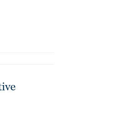
 ринку килимів.
ive