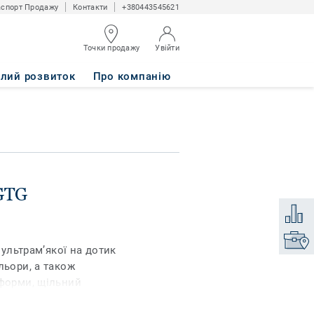
спорт Продажу
Контакти
+380443545621
Точки продажу
Увійти
алий розвиток
Про компанію
 GTG
Додати
Знайти
 ультрам’якої на дотик
льори, а також
 форми, щільний
tive з поміж інших і