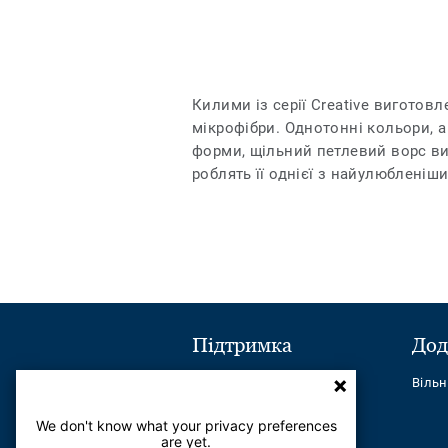
Килими із серії Creative виготовл
мікрофібри. Однотонні кольори, а
форми, щільний петлевий ворс вир
роблять її однієї з найулюбленіш
Підтримка
Дод
Надіслати повідомлення
Віль
Телефон:
+380443545621
We don't know what your privacy preferences
are yet.
Найчастіші питання