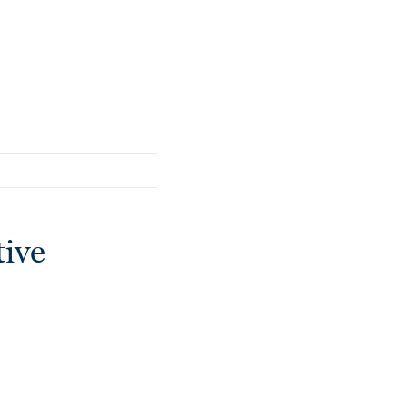
 ринку килимів.
ive