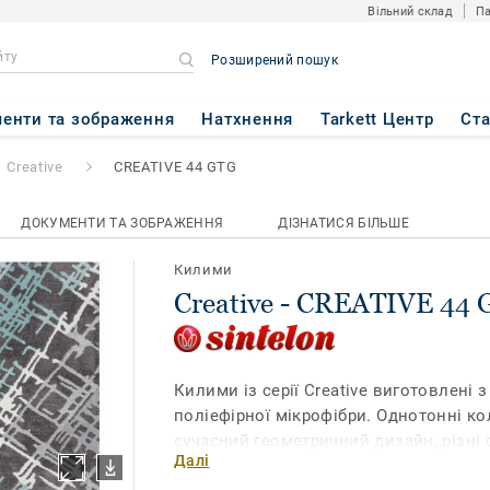
Вільний склад
Па
Розширений пошук
IVE 44 GTG
енти та зображення
Натхнення
Tarkett Центр
Ст
Creative
CREATIVE 44 GTG
ДОКУМЕНТИ ТА ЗОБРАЖЕННЯ
ДІЗНАТИСЯ БІЛЬШЕ
Килими
Creative - CREATIVE 44
Килими із серії Creative виготовлені з
поліефірної мікрофібри. Однотонні ко
сучасний геометричний дизайн, різні
Далі
петлевий ворс вирізнять колекцію Crea