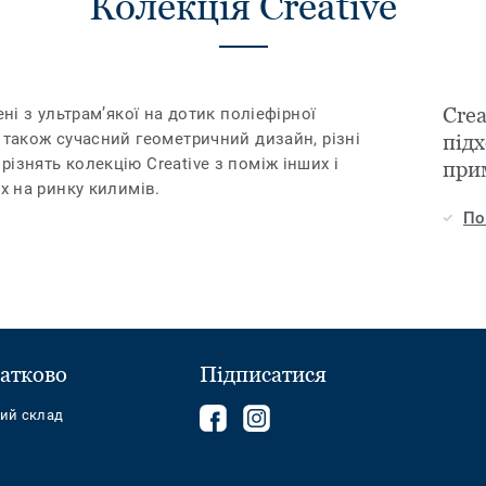
Колекція Creative
Cre
ені з ультрам’якої на дотик поліефірної
 також сучасний геометричний дизайн, різні
підх
ізнять колекцію Creative з поміж інших і
при
их на ринку килимів.
По
атково
Підписатися
Follow
Follow
ний склад
us
us
on
on