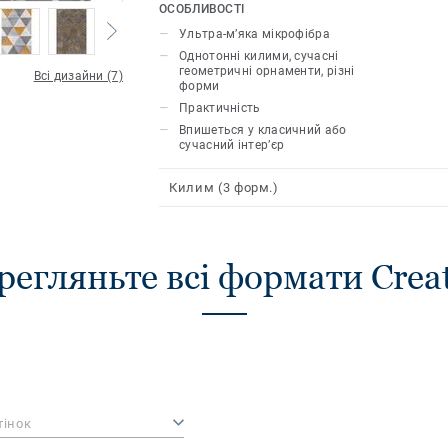
роблять її однієї з найулюбленіших на
ОСОБЛИВОСТІ
Ультра-м’яка мікрофібра
Однотонні килими, сучасні
геометричні орнаменти, різні
Всі дизайни (7)
форми
Практичність
Впишеться у класичний або
сучасний інтер’єр
Килим (3 форм.)
регляньте всі формати Creat
тінок