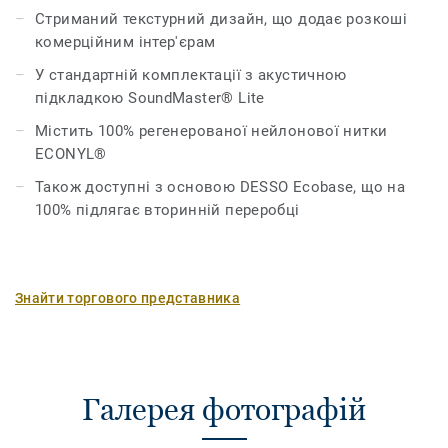
полягає в покращеній акустиці завдяки підкладці
Стриманий текстурний дизайн, що додає розкоші
SoundMaster Lite, що входить до стандартної
комерційним інтер'єрам
комплектації.
У стандартній комплектації з акустичною
підкладкою SoundMaster® Lite
Містить 100% регенерованої нейлонової нитки
ECONYL®
Також доступні з основою DESSO Ecobase, що на
100% підлягає вторинній переробці
Знайти торгового представника
Галерея фотографій