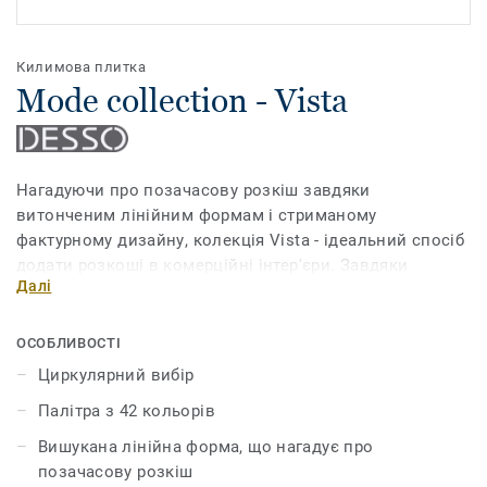
Килимова плитка
Mode collection - Vista
Нагадуючи про позачасову розкіш завдяки
витонченим лінійним формам і стриманому
фактурному дизайну, колекція Vista - ідеальний спосіб
додати розкоші в комерційні інтер'єри. Завдяки
Далі
універсальній палітрі з 42 відтінків, дизайнери можуть
обрати як спокійні нейтральні, так і більш яскраві тони
для створення бажаної атмосфери.
ОСОБЛИВОСТІ
Циркулярний вибір
Структурний вигляд додає текстури завдяки
Палітра з 42 кольорів
поєднанню світлих і темних відтінків. В результаті
виходить естетика з глибиною та відчуттям високої
Вишукана лінійна форма, що нагадує про
якості. На додаток до форми, функціональна перевага
позачасову розкіш