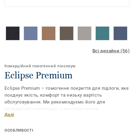
Всі дизайни (56)
Комерційний гомогенний лінолеум
Eclipse Premium
Eclipse Premium – гомогенне покриття для підлоги, яке
поєднує якість, комфорт та низьку вартість
обслуговування. Ми рекомендуємо його для
громадських приміщень з високим типом
Далі
навантаження на підлогу, зокрема для навчальних та
медичних закладів. Обробка поверхні поліуретаном
підсилює міцність покриття і полегшує догляд за ним.
ОСОБЛИВОСТІ