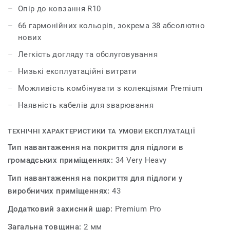
Колекція Eclipse Premium нараховує 66 кольорів і
Опір до ковзання R10
легко поєднується з іншими продуктами та
66 гармонійних кольорів, зокрема 38 абсолютно
аксесуарами групи Premium.
нових
Легкість догляду та обслуговування
Низькі експлуатаційні витрати
Можливість комбінувати з колекціями Premium
Наявність кабелів для зварювання
ТЕХНІЧНІ ХАРАКТЕРИСТИКИ ТА УМОВИ ЕКСПЛУАТАЦІЇ
Тип навантаження на покриття для підлоги в
громадських приміщеннях:
34 Very Heavy
Тип навантаження на покриття для підлоги у
виробничих приміщеннях:
43
Додатковий захисний шар:
Premium Pro
Загальна товщина:
2 мм