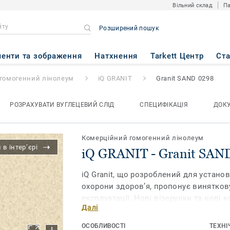
Вільний склад
Па
Розширений пошук
nit SAND 0298
енти та зображення
Натхнення
Tarkett Центр
Ст
гомогенний лінолеум
iQ GRANIT
Granit SAND 0298
РОЗРАХУВАТИ ВУГЛЕЦЕВИЙ СЛІД
СПЕЦИФІКАЦІЯ
ДОК
Комерційний гомогенний лінолеум
в інтер’єрі
iQ GRANIT - Granit SAN
iQ Granit, що розроблений для установ
охорони здоров’я, пропонує винятков
експлуатації. Нові візерунки та нові 
Далі
поєднувати, але також які красиві самі
забезпечує надзвичайну довговічність
ОСОБЛИВОСТІ
ТЕХНІ