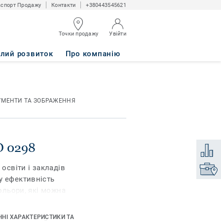
спорт Продажу
Контакти
+380443545621
Точки продажу
Увійти
алий розвиток
Про компанію
УМЕНТИ ТА ЗОБРАЖЕННЯ
D 0298
Додати
 освіти і закладів
Знайти
у ефективність
кольори, які можна
 по собі. iQ Granit
, а також чудову
ЧНІ ХАРАКТЕРИСТИКИ ТА