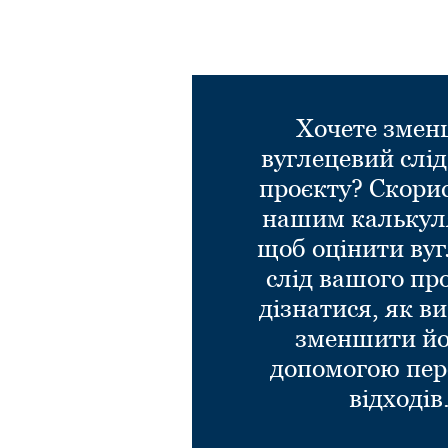
Хочете зме
вуглецевий слі
проєкту? Скори
нашим калькул
щоб оцінити ву
слід вашого пр
дізнатися, як в
зменшити йо
допомогою пер
відходів