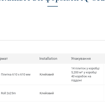
рмат
Installation
Упакування
14 плиток у коробці
5,200 м² у коробці
Плитка 610 x 610 мм
Клейовий
40 коробок на
піддоні
Roll 2x25m
Клейовий