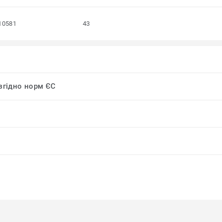
10581
43
 згідно норм ЄС