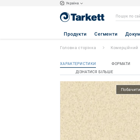
Україна
iQ GRANIT
- Gra
Продукти
Сегменти
Докум
Головна сторінка
Комерційний 
ХАРАКТЕРИСТИКИ
ФОРМАТИ
ДІЗНАТИСЯ БІЛЬШЕ
Побачити 