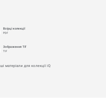
Взірці колекції
PDF
Зображення Tif
TIF
ші матеріали для колекції iQ