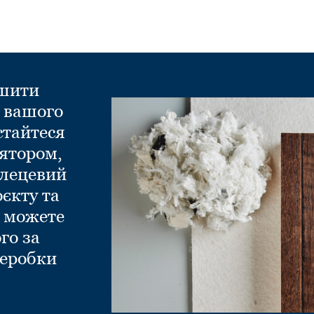
ншити
д вашого
стайтеся
ятором,
глецевий
оєкту та
и можете
го за
еробки
.