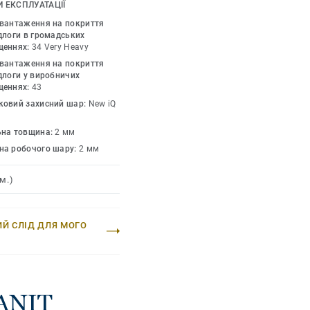
я всіх місць з
 ЕКСПЛУАТАЦІЇ
астиках чи воску,
авантаження на покриття
ня, щоб відновити
длоги в громадських
щеннях:
34 Very Heavy
и різноманітності
авантаження на покриття
лючно з варіантами
длоги у виробничих
до ковзання покриттів
щеннях:
43
ропозицією багатьох
ковий захисний шар:
New iQ
ьна товщина:
2 мм
на робочого шару:
2 мм
м.)
ИЙ СЛІД ДЛЯ МОГО
RANIT