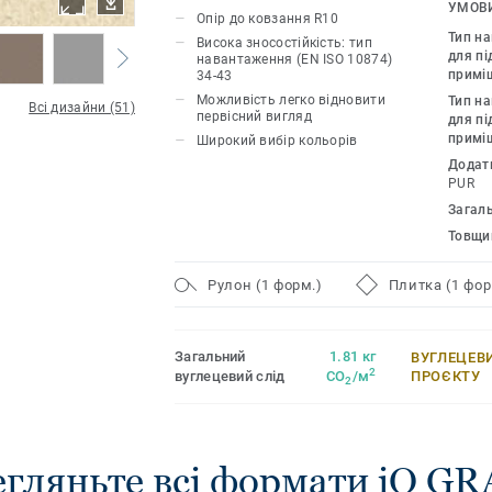
стійкість до зносу, плям і стирання дл
УМОВИ
Опір до ковзання R10
інтенсивним рухом. Немає потреби в м
Тип н
Висока зносостійкість: тип
достатньо простого сухого поліруван
для пі
навантаження (EN ISO 10874)
примі
34-43
початковий вигляд цї підлоги. Завдяк
Можливість легко відновити
Тип н
форматів і узгоджених аксесуарів, вк
Всі дизайни (51)
первісний вигляд
для пі
акустичних, антистатичних і стійких 
примі
Широкий вибір кольорів
для підлог, iQ Granit є справжньою п
Додат
рішень.
PUR
Загал
Товщи
Рулон (1 форм.)
Плитка (1 фор
Загальний
1.81 кг
ВУГЛЕЦЕВ
2
вуглецевий слід
CO
/м
ПРОЄКТУ
2
гляньте всі формати iQ G