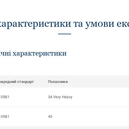
характеристики та умови ек
ічні характеристики
народний стандарт
Показники
10581
34 Very Heavy
10581
43