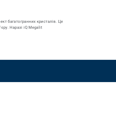
ект багатогранних кристалів. Це
єру. Наразі іQ Megalit
Cookie
© Tarkett 2026