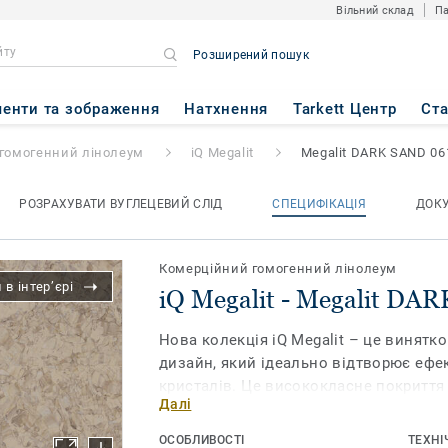
Вільний склад
Па
Розширений пошук
lit DARK SAND 0610
енти та зображення
Натхнення
Tarkett Центр
Ст
гомогенний лінолеум
iQ Megalit
Megalit DARK SAND 06
РОЗРАХУВАТИ ВУГЛЕЦЕВИЙ СЛІД
СПЕЦИФІКАЦІЯ
ДОК
Комерційний гомогенний лінолеум
в інтер’єрі
iQ Megalit - Megalit DA
Нова колекція іQ Megalit – це винятк
дизайн, який ідеально відтворює ефе
кристалів. Це висококласне покриття 
Далі
додасть стильності та елегантності бу
Наразі іQ Megalit випускається з нов
ОСОБЛИВОСТІ
ТЕХНІ