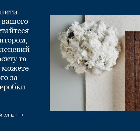
ншити
д вашого
стайтеся
ятором,
глецевий
оєкту та
и можете
го за
еробки
.
Й СЛІД