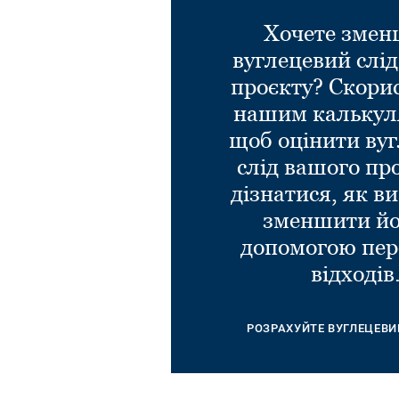
Хочете зме
вуглецевий слі
проєкту? Скори
нашим калькул
щоб оцінити ву
слід вашого пр
дізнатися, як в
зменшити йо
допомогою пер
відходів
РОЗРАХУЙТЕ ВУГЛЕЦЕВИ