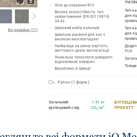
PUR останнього покоління.
УМОВИ
Опір до ковзання R10
Тип н
Висока зносостійкість: тип
для пі
навантаження (EN ISO 10874)
примі
34-43
Широкий вибір кольорів
Тип н
Всі дизайни (17)
для пі
Ідеальне рішення для зон з
примі
високою експлуатацією
Найкраща на ринку вартість
Додат
життєвого циклу експлуатації
PUR
Унікальна технологія швидкого
Загал
відновлення поверхні
Товщи
Вироблено в Швеції
Рулон (1 форм.)
Загальний
1.81 кг
ВУГЛЕЦЕВ
2
вуглецевий слід
CO
/м
ПРОЄКТУ
2
егляньте всі формати iQ Meg