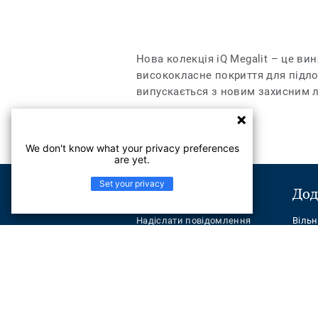
Нова колекція іQ Megalit – це ви
висококласне покриття для підлоги
випускається з новим захисним 
We don't know what your privacy preferences
are yet.
Set your privacy
Підтримка
Дод
Надіслати повідомлення
Віль
Телефон:
+380443545621
Найчастіші питання
Перейти на сайт групи TARKET