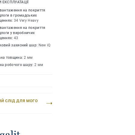
 ЕКСПЛУАТАЦІЇ
авантаження на покриття
длоги в громадських
щеннях:
34 Very Heavy
авантаження на покриття
длоги у виробничих
щеннях:
43
ковий захисний шар:
New iQ
ьна товщина:
2 мм
на робочого шару:
2 мм
ИЙ СЛІД ДЛЯ МОГО
alit