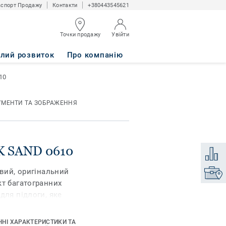
спорт Продажу
Контакти
+380443545621
Точки продажу
Увійти
алий розвиток
Про компанію
10
УМЕНТИ ТА ЗОБРАЖЕННЯ
RK SAND 0610
Додати
овий, оригінальний
Знайти
кт багатогранних
для підлоги, яке
дь-якому інтер'єру.
им захисним лаком іQ
ЧНІ ХАРАКТЕРИСТИКИ ТА