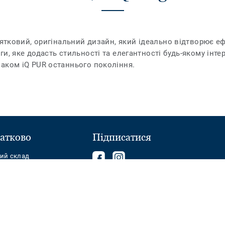
нятковий, оригінальний дизайн, який ідеально відтворює еф
, яке додасть стильності та елегантності будь-якому інтер'
лаком іQ PUR останнього покоління.
атково
Підписатися
Follow
Follow
ний склад
us
us
on
on
Facebook
Instagram
T
Умови використання
Політика конфіденційності