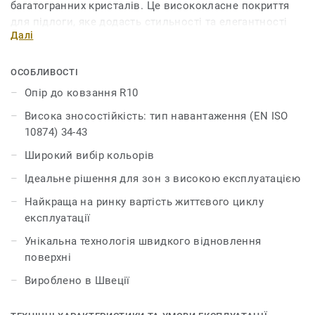
багатогранних кристалів. Це висококласне покриття
для підлоги, яке додасть стильності та елегантності
Далі
будь-якому інтер'єру. Наразі іQ Megalit випускається з
новим захисним лаком іQ PUR останнього покоління.
ОСОБЛИВОСТІ
Опір до ковзання R10
Висока зносостійкість: тип навантаження (EN ISO
10874) 34-43
Широкий вибір кольорів
Ідеальне рішення для зон з високою експлуатацією
Найкраща на ринку вартість життєвого циклу
експлуатації
Унікальна технологія швидкого відновлення
поверхні
Вироблено в Швеції