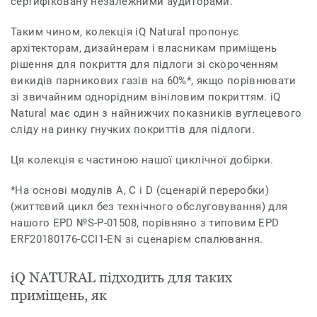
сертифіковану незалежними аудиторами.
Таким чином, колекція iQ Natural пропонує
архітекторам, дизайнерам і власникам приміщень
рішення для покриття для підлоги зі скороченням
викидів парникових газів на 60%*, якщо порівнювати
зі звичайним однорідним вініловим покриттям. iQ
Natural має один з найнижчих показників вуглецевого
сліду на ринку гнучких покриттів для підлоги.
Ця колекція є частиною нашої циклічної добірки.
*На основі модулів A, C і D (сценарій переробки)
(життєвий цикл без технічного обслуговування) для
нашого EPD №S-P-01508, порівняно з типовим EPD
ERF20180176-CCI1-EN зі сценарієм спалювання.
iQ NATURAL підходить для таких
приміщень, як