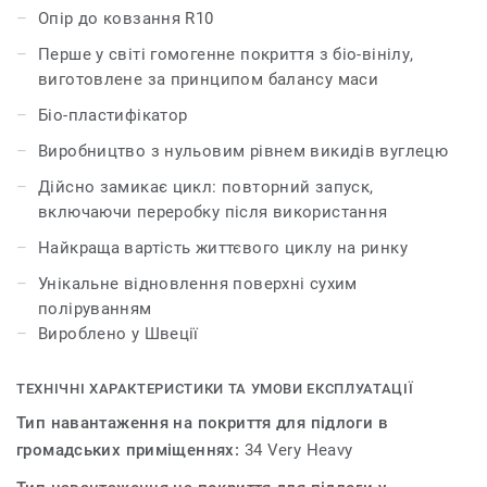
архітекторам, дизайнерам і власникам приміщень
Опір до ковзання R10
рішення для покриття для підлоги зі скороченням
Перше у світі гомогенне покриття з біо-вінілу,
викидів парникових газів на 60%*, якщо порівнювати
виготовлене за принципом балансу маси
зі звичайним однорідним вініловим покриттям. iQ
Natural має один з найнижчих показників вуглецевого
Біо-пластифікатор
сліду на ринку гнучких покриттів для підлоги.
Виробництво з нульовим рівнем викидів вуглецю
Ця колекція є частиною нашої циклічної добірки.
Дійсно замикає цикл: повторний запуск,
включаючи переробку після використання
*На основі модулів A, C і D (сценарій переробки)
Найкраща вартість життєвого циклу на ринку
(життєвий цикл без технічного обслуговування) для
нашого EPD №S-P-01508, порівняно з типовим EPD
Унікальне відновлення поверхні сухим
ERF20180176-CCI1-EN зі сценарієм спалювання.
поліруванням
Вироблено у Швеції
ТЕХНІЧНІ ХАРАКТЕРИСТИКИ ТА УМОВИ ЕКСПЛУАТАЦІЇ
Тип навантаження на покриття для підлоги в
громадських приміщеннях:
34 Very Heavy