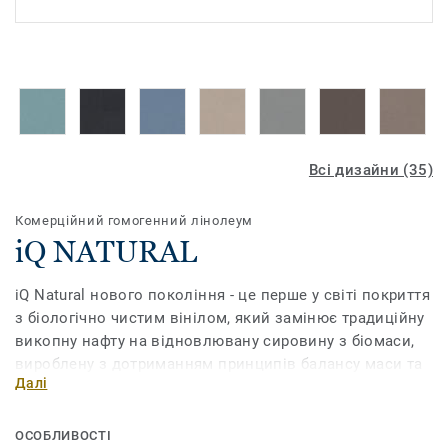
Всі дизайни (35)
Комерційний гомогенний лінолеум
iQ NATURAL
iQ Natural нового покоління - це перше у світі покриття
з біологічно чистим вінілом, який замінює традиційну
викопну нафту на відновлювану сировину з біомаси,
вироблену з дотриманням принципів балансу маси та
Далі
сертифіковану незалежними аудиторами.
Таким чином, колекція iQ Natural пропонує
ОСОБЛИВОСТІ