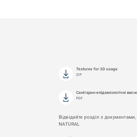
Textures for 3D usage
ZIP
Санітарно-епідеміологічні висн
PDF
Відвідайте розділ з документами, 
NATURAL