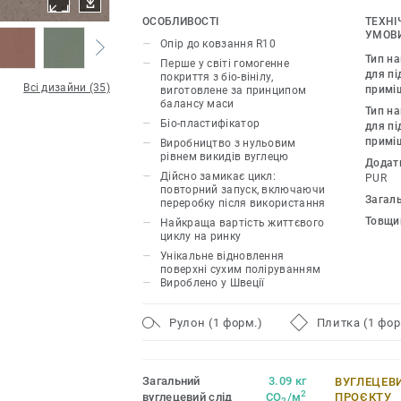
сертифіковану незалежними аудитора
ОСОБЛИВОСТІ
ТЕХНІ
УМОВИ
Опір до ковзання R10
Таким чином, колекція iQ Natural проп
Тип н
Перше у світі гомогенне
дизайнерам і власникам приміщень р
для пі
покриття з біо-вінілу,
Всі дизайни (35)
примі
виготовлене за принципом
для підлоги зі скороченням викидів п
балансу маси
Тип н
60%*, якщо порівнювати зі звичайним
Біо-пластифікатор
для пі
покриттям. iQ Natural має один з най
примі
Виробництво з нульовим
вуглецевого сліду на ринку гнучких по
рівнем викидів вуглецю
Додат
Дійсно замикає цикл:
PUR
повторний запуск, включаючи
Ця колекція є частиною нашої циклічн
Загал
переробку після використання
Товщи
Найкраща вартість життєвого
*На основі модулів A, C і D (сценарій
циклу на ринку
цикл без технічного обслуговування)
Унікальне відновлення
поверхні сухим поліруванням
01508, порівняно з типовим EPD ERF20
Вироблено у Швеції
сценарієм спалювання.
Рулон (1 форм.)
Плитка (1 фор
Загальний
3.09 кг
ВУГЛЕЦЕВ
2
вуглецевий слід
CO
/м
ПРОЄКТУ
2