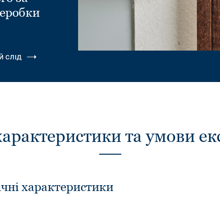
еробки
.
Й СЛІД
характеристики та умови ек
ічні характеристики