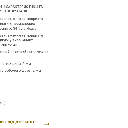
ми.
ЧНІ ХАРАКТЕРИСТИКИ ТА
 ЕКСПЛУАТАЦІЇ
онує архітекторам,
авантаження на покриття
ішення для покриття
длоги в громадських
щеннях:
34 Very Heavy
арникових газів на
авантаження на покриття
 однорідним вініловим
длоги у виробничих
нижчих показників
щеннях:
43
криттів для підлоги.
ковий захисний шар:
New iQ
ої добірки.
ьна товщина:
2 мм
на робочого шару:
2 мм
 переробки) (життєвий
 для нашого EPD №S-P-
180176-CCI1-EN зі
м.)
ИЙ СЛІД ДЛЯ МОГО