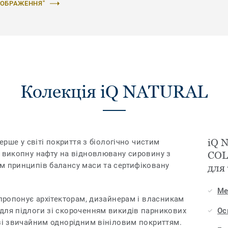
ЗОБРАЖЕННЯ"
Колекція iQ NATURAL
iQ 
перше у світі покриття з біологічно чистим
у викопну нафту на відновлювану сировину з
COL
м принципів балансу маси та сертифіковану
для
Ме
 пропонує архітекторам, дизайнерам і власникам
для підлоги зі скороченням викидів парникових
Ос
 зі звичайним однорідним вініловим покриттям.