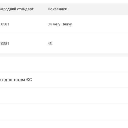
народний стандарт
Показники
10581
34 Very Heavy
10581
43
 згідно норм ЄС