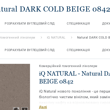
atural DARK COLD BEIGE 084
РОЗРАХУВАТИ ВУГЛЕЦЕВИЙ СЛІД
СПЕЦИФІКАЦІЯ
ДОК
гомогенний лінолеум
iQ NATURAL
Natural DARK COLD 
РОЗРАХУВАТИ ВУГЛЕЦЕВИЙ СЛІД
СПЕЦИФІКАЦІЯ
ДОК
Комерційний гомогенний лінолеум
iQ NATURAL - Natural 
BEIGE 0842
iQ Natural нового покоління - це перше
біологічно чистим вінілом, який замі
викопну нафту на відновлювану сиров
Далі
вироблену з дотриманням принципів 