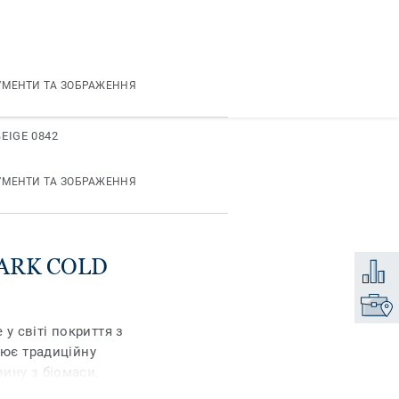
2
УМЕНТИ ТА ЗОБРАЖЕННЯ
BEIGE 0842
УМЕНТИ ТА ЗОБРАЖЕННЯ
DARK COLD
Додати
Знайти
 у світі покриття з
нює традиційну
ину з біомаси,
балансу маси та