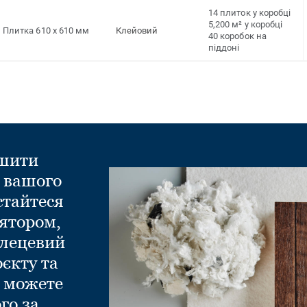
14 плиток у коробці
5,200 м² у коробці
Плитка 610 x 610 мм
Клейовий
40 коробок на
піддоні
ншити
д вашого
стайтеся
ятором,
глецевий
оєкту та
и можете
го за