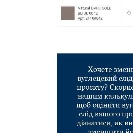
Natural DARK COLD
BEIGE 0842
Арт. 21104842
Хочете зме
вуглецевий слі
проєкту? Скори
нашим калькул
щоб оцінити ву
слід вашого пр
дізнатися, як в
зменшити йо