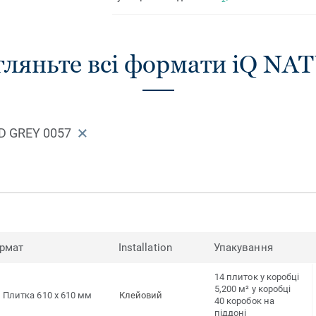
гляньте всі формати iQ NA
D GREY 0057
рмат
Installation
Упакування
14 плиток у коробці
5,200 м² у коробці
Плитка 610 x 610 мм
Клейовий
40 коробок на
піддоні