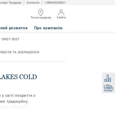
спорт Продажу
Контакти
+380443545621
Точки продажу
Увійти
57
алий розвиток
Про компанію
D GREY 0057
УМЕНТИ ТА ЗОБРАЖЕННЯ
FLAKES COLD
Додати
Знайти
 у світі покриття з
нює традиційну
ину з біомаси,
балансу маси та