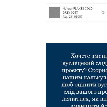
Natural FLAKES COLD
GREY 0057
Арт. 21103057
Хочете зме
вуглецевий слі
проєкту? Скори
нашим калькул
щоб оцінити ву
слід вашого пр
дізнатися, як в
зменшити йо