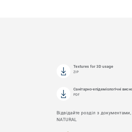
Textures for 3D usage
ZIP
Санітарно-епідеміологічні висн
PDF
Відвідайте розділ з документами, 
NATURAL