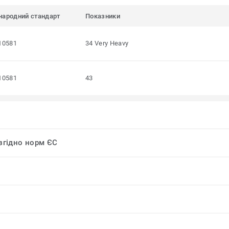
народний стандарт
Показники
10581
34 Very Heavy
10581
43
 згідно норм ЄС