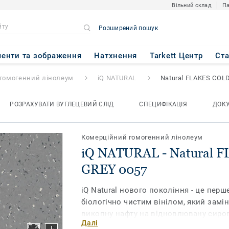
Вільний склад
Па
Розширений пошук
atural FLAKES COLD GREY 00
енти та зображення
Натхнення
Tarkett Центр
Ст
гомогенний лінолеум
iQ NATURAL
Natural FLAKES COL
РОЗРАХУВАТИ ВУГЛЕЦЕВИЙ СЛІД
СПЕЦИФІКАЦІЯ
ДОК
Комерційний гомогенний лінолеум
iQ NATURAL - Natural 
GREY 0057
iQ Natural нового покоління - це перше
біологічно чистим вінілом, який замі
викопну нафту на відновлювану сиров
Далі
вироблену з дотриманням принципів 