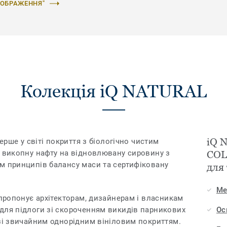
ЗОБРАЖЕННЯ"
Колекція iQ NATURAL
iQ 
перше у світі покриття з біологічно чистим
у викопну нафту на відновлювану сировину з
COL
м принципів балансу маси та сертифіковану
для
Ме
 пропонує архітекторам, дизайнерам і власникам
для підлоги зі скороченням викидів парникових
Ос
 зі звичайним однорідним вініловим покриттям.