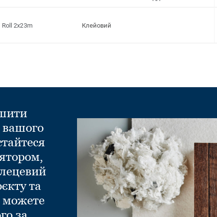
Roll 2x23m
Клейовий
ншити
д вашого
стайтеся
ятором,
глецевий
оєкту та
и можете
го за