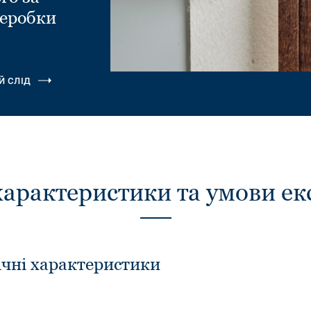
еробки
.
Й СЛІД
характеристики та умови ек
ічні характеристики