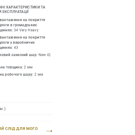
ми.
ЧНІ ХАРАКТЕРИСТИКИ ТА
 ЕКСПЛУАТАЦІЇ
онує архітекторам,
авантаження на покриття
ішення для покриття
длоги в громадських
щеннях:
34 Very Heavy
арникових газів на
авантаження на покриття
 однорідним вініловим
длоги у виробничих
нижчих показників
щеннях:
43
криттів для підлоги.
ковий захисний шар:
New iQ
ої добірки.
ьна товщина:
2 мм
на робочого шару:
2 мм
 переробки) (життєвий
 для нашого EPD №S-P-
180176-CCI1-EN зі
м.)
ИЙ СЛІД ДЛЯ МОГО