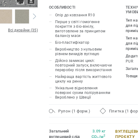
сертифіковану незалежними аудитора
ОСОБЛИВОСТІ
ТЕХНІ
УМОВИ
Опір до ковзання R10
Таким чином, колекція iQ Natural проп
Тип н
Перше у світі гомогенне
дизайнерам і власникам приміщень р
для пі
покриття з біо-вінілу,
Всі дизайни (35)
примі
виготовлене за принципом
для підлоги зі скороченням викидів п
балансу маси
Тип н
60%*, якщо порівнювати зі звичайним
Біо-пластифікатор
для пі
покриттям. iQ Natural має один з най
примі
Виробництво з нульовим
вуглецевого сліду на ринку гнучких по
рівнем викидів вуглецю
Додат
Дійсно замикає цикл:
PUR
повторний запуск, включаючи
Ця колекція є частиною нашої циклічн
Загал
переробку після використання
Товщи
Найкраща вартість життєвого
*На основі модулів A, C і D (сценарій
циклу на ринку
цикл без технічного обслуговування)
Унікальне відновлення
поверхні сухим поліруванням
01508, порівняно з типовим EPD ERF20
Вироблено у Швеції
сценарієм спалювання.
Рулон (1 форм.)
Плитка (1 фор
Загальний
3.09 кг
ВУГЛЕЦЕВ
2
вуглецевий слід
CO
/м
ПРОЄКТУ
2