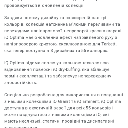
продовжується в оновленій колекції.
Завдяки новому дизайну та розширеній палітрі
кольорів, колекція натхненна м'якими переливами та
переходами напівпрозорої, непрозорої краси акварелі.
iQ Optima має оновлений ефект направленого руху з
напівпрозорою крихтою, ексклюзивною для Tarkett,
яка тепер доступна в 3 дизайнах та 55 кольорах.
iQ Optima відома своєю унікальною технологією
відновлення поверхні iQ dry-buffing, яка збільшує
термін експлуатації та забезпечує неперевершену
зносостійкість.
Спеціально розроблена для використання в поєднанні
з нашими колекціями iQ Granit та iQ Eminent, iQ Optima
доступна в акустичній версії для всіх 55 кольорів і
може поєднуватися з нашими колекціями iQ, які
мають неслизькі, статичні провідні та дисипативні
характеристики.