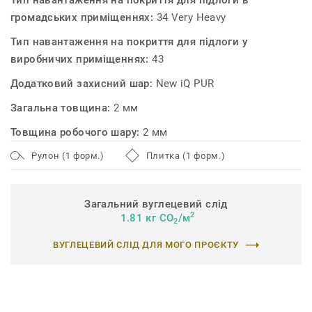
Тип навантаження на покриття для підлоги в
характеристики.
громадських приміщеннях:
34 Very Heavy
Вироблена у Швеції, ця лінійка всесвітньо визнана за
Тип навантаження на покриття для підлоги у
стійкі характеристики, виготовлена з екологічно
виробничих приміщеннях:
43
чистих матеріалів і придатна для вторинної переробки
Додатковий захисний шар:
New iQ PUR
(обрізки та відходи після використання) за допомогою
нашої програми ReStart®.
Загальна товщина:
2 мм
Товщина робочого шару:
2 мм
Рулон (1 форм.)
Плитка (1 форм.)
Загальний вуглецевий слід
2
1.81 кг CO
/м
2
ВУГЛЕЦЕВИЙ СЛІД ДЛЯ МОГО ПРОЄКТУ