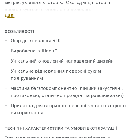
метрів, увійшла в історію. Сьогодні ця історія
продовжується в оновленій колекції.
Далі
Завдяки новому дизайну та розширеній палітрі
кольорів, колекція натхненна м'якими переливами та
ОСОБЛИВОСТІ
переходами напівпрозорої, непрозорої краси акварелі.
Опір до ковзання R10
iQ Optima має оновлений ефект направленого руху з
Вироблено в Швеції
напівпрозорою крихтою, ексклюзивною для Tarkett,
яка тепер доступна в 3 дизайнах та 55 кольорах.
Унікальний оновлений направлений дизайн
Унікальне відновлення поверхні сухим
iQ Optima відома своєю унікальною технологією
поліруванням
відновлення поверхні iQ dry-buffing, яка збільшує
термін експлуатації та забезпечує неперевершену
Частина багатокомпонентної лінійки (акустичні,
зносостійкість.
протиковзкі, статично провідні та розсіювальні)
Придатна для вторинної переробки та повторного
Спеціально розроблена для використання в поєднанні
використання
з нашими колекціями iQ Granit та iQ Eminent, iQ Optima
доступна в акустичній версії для всіх 55 кольорів і
може поєднуватися з нашими колекціями iQ, які
ТЕХНІЧНІ ХАРАКТЕРИСТИКИ ТА УМОВИ ЕКСПЛУАТАЦІЇ
мають неслизькі, статичні провідні та дисипативні