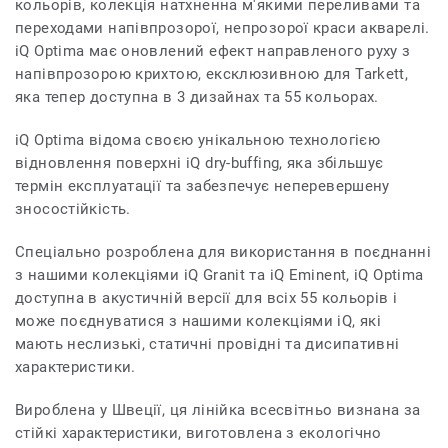
кольорів, колекція натхненна м'якими переливами та
переходами напівпрозорої, непрозорої краси акварелі.
iQ Optima має оновлений ефект направленого руху з
напівпрозорою крихтою, ексклюзивною для Tarkett,
яка тепер доступна в 3 дизайнах та 55 кольорах.
iQ Optima відома своєю унікальною технологією
відновлення поверхні iQ dry-buffing, яка збільшує
термін експлуатації та забезпечує неперевершену
зносостійкість.
Спеціально розроблена для використання в поєднанні
з нашими колекціями iQ Granit та iQ Eminent, iQ Optima
доступна в акустичній версії для всіх 55 кольорів і
може поєднуватися з нашими колекціями iQ, які
мають неслизькі, статичні провідні та дисипативні
характеристики.
Вироблена у Швеції, ця лінійка всесвітньо визнана за
стійкі характеристики, виготовлена з екологічно