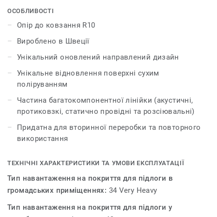
кольорів, колекція натхненна м'якими переливами та
ОСОБЛИВОСТІ
переходами напівпрозорої, непрозорої краси акварелі.
Опір до ковзання R10
iQ Optima має оновлений ефект направленого руху з
Вироблено в Швеції
напівпрозорою крихтою, ексклюзивною для Tarkett,
яка тепер доступна в 3 дизайнах та 55 кольорах.
Унікальний оновлений направлений дизайн
Унікальне відновлення поверхні сухим
iQ Optima відома своєю унікальною технологією
поліруванням
відновлення поверхні iQ dry-buffing, яка збільшує
термін експлуатації та забезпечує неперевершену
Частина багатокомпонентної лінійки (акустичні,
зносостійкість.
протиковзкі, статично провідні та розсіювальні)
Придатна для вторинної переробки та повторного
Спеціально розроблена для використання в поєднанні
використання
з нашими колекціями iQ Granit та iQ Eminent, iQ Optima
доступна в акустичній версії для всіх 55 кольорів і
може поєднуватися з нашими колекціями iQ, які
ТЕХНІЧНІ ХАРАКТЕРИСТИКИ ТА УМОВИ ЕКСПЛУАТАЦІЇ
мають неслизькі, статичні провідні та дисипативні
Тип навантаження на покриття для підлоги в
характеристики.
громадських приміщеннях:
34 Very Heavy
Вироблена у Швеції, ця лінійка всесвітньо визнана за
Тип навантаження на покриття для підлоги у
стійкі характеристики, виготовлена з екологічно