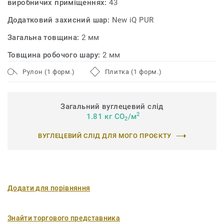
виробничих приміщеннях:
43
чистих матеріалів і придатна для вторинної переробки
Додатковий захисний шар:
New iQ PUR
(обрізки та відходи після використання) за допомогою
нашої програми ReStart®.
Загальна товщина:
2 мм
Товщина робочого шару:
2 мм
Рулон (1 форм.)
Плитка (1 форм.)
Загальний вуглецевий слід
2
1.81 кг CO
/м
2
ВУГЛЕЦЕВИЙ СЛІД ДЛЯ МОГО ПРОЄКТУ
Додати для порівняння
Знайти торгового представника