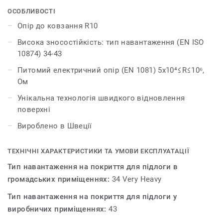
комп'ютерних класах і т.д. Питомий електричний опір
ОСОБЛИВОСТІ
5x10⁴- 10⁶ Ом відповідає стандарту EN 1081 для
Опір до ковзання R10
електростатично провідних покриттів. Колекція iQ
Висока зносостійкість: тип навантаження (EN ISO
TORO SC має всі переваги родини покриттів iQ –
10874) 34-43
довговічність, сучасний дизайн, чудові технічні
характеристики, а також низьку вартість
Питомий електричний опір (EN 1081) 5x10⁴≤R≤10⁶,
експлуатаційного циклу (в порівнянні з іншими
Ом
гомогенними покриттями).
Унікальна технологія швидкого відновлення
поверхні
Вироблено в Швеції
ТЕХНІЧНІ ХАРАКТЕРИСТИКИ ТА УМОВИ ЕКСПЛУАТАЦІЇ
Тип навантаження на покриття для підлоги в
громадських приміщеннях:
34 Very Heavy
Тип навантаження на покриття для підлоги у
виробничих приміщеннях:
43