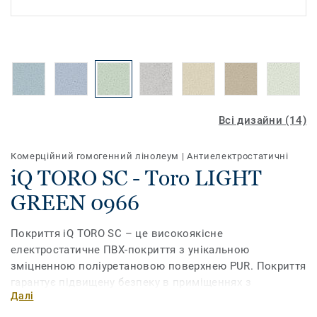
Всі дизайни (14)
Комерційний гомогенний лінолеум
|
Антиелектростатичні
iQ TORO SC - Toro LIGHT
GREEN 0966
Покриття iQ TORO SC – це високоякісне
електростатичне ПВХ-покриття з унікальною
зміцненною поліуретановою поверхнею PUR. Покриття
гарантує підвищену безпеку в приміщеннях з
Далі
високоточним електронним обладнанням: в
операційних, лабораторіях і серверних кімнатах,