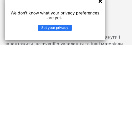
PDF
We don't know what your privacy preferences
are yet.
Побачити більше
Set your privacy
Відвідайте розділ з документами, щоб переглянути і
завантажити інструкції з укладання та інші матеріали
для колекції Primo Premium
ПЕРЕЙТИ У РОЗДІЛ "ДОКУМЕНТИ ТА ЗОБРАЖЕННЯ"
Колекція Primo Premium
Primo Premium – це гомогенне ПВХ-покриття для