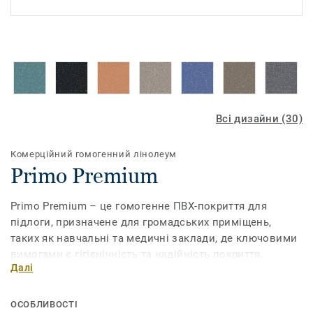
Всі дизайни (30)
Комерційний гомогенний лінолеум
Primo Premium
Primo Premium – це гомогенне ПВХ-покриття для
підлоги, призначене для громадських приміщень,
таких як навчальні та медичні заклади, де ключовими
вимогами є гігієнічність та надійність покриття.
Далі
Зміцнена поліуретаном поверхня PUR гарантує
підвищену довговічність та простіший догляд. Дизайн
колекції Primo Premium узгоджується з іншими
ОСОБЛИВОСТІ