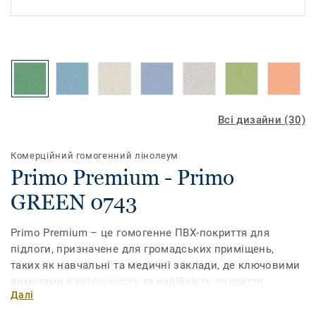
Всі дизайни (30)
Комерційний гомогенний лінолеум
Primo Premium - Primo
GREEN 0743
Primo Premium – це гомогенне ПВХ-покриття для
підлоги, призначене для громадських приміщень,
таких як навчальні та медичні заклади, де ключовими
вимогами є гігієнічність та надійність покриття.
Далі
Зміцнена поліуретаном поверхня PUR гарантує
підвищену довговічність та простіший догляд. Дизайн