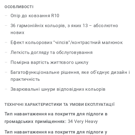
колекції Primo Premium узгоджується з іншими
ОСОБЛИВОСТІ
продуктами та аксесуарами групи Premium.
Опір до ковзання R10
36 гармонійніх кольорів, з яких 13 – абсолютно
нових
Ефект кольорових "чіпсів"/контрастний малюнок
Легкість догляду та обслуговування
Помірна вартість життєвого циклу
Багатофункціональне рішення, яке об’єднує дизайн і
практичність
Зварювальні шнури відповідних кольорів
ТЕХНІЧНІ ХАРАКТЕРИСТИКИ ТА УМОВИ ЕКСПЛУАТАЦІЇ
Тип навантаження на покриття для підлоги в
громадських приміщеннях:
34 Very Heavy
Тип навантаження на покриття для підлоги у