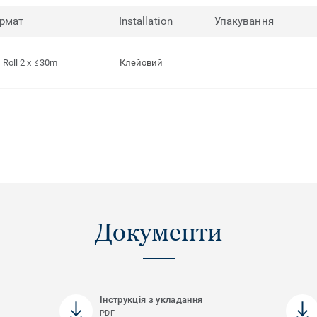
рмат
Installation
Упакування
Roll 2 x ≤30m
Клейовий
Документи
Інструкція з укладання
PDF