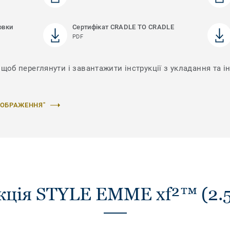
овки
Сертифікат CRADLE TO CRADLE
PDF
 щоб переглянути і завантажити інструкції з укладання та і
ЗОБРАЖЕННЯ"
кція STYLE EMME xf²™ (2.