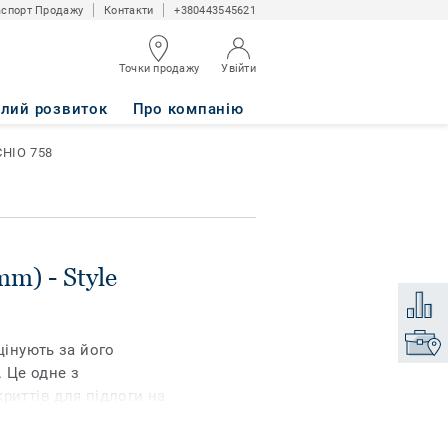
спорт Продажу
Контакти
+380443545621
Точки продажу
Увійти
TACHIO 758
алий розвиток
Про компанію
CHIO 758
m) - Style
Додати
Знайти
цінують за його
. Це одне з
риттів для підлоги на
 xf²™ має
різноманітних