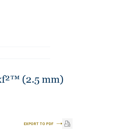
нена за допомогою
нолеуму довговічність,
вання.
f²™ (2.5 mm)
EXPORT TO PDF