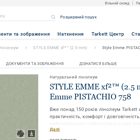
Вільний склад
Па
Розширений пошук
™ (2.5 mm)
- Style Emme PIS
енти та зображення
Натхнення
Tarkett Центр
Ст
лінолеум
STYLE EMME xf²™ (2.5 mm)
Style Emme PISTA
ДОКУМЕНТИ ТА ЗОБРАЖЕННЯ
ДІЗНАТИСЯ БІЛЬШЕ
Натуральний лінолеум
STYLE EMME xf²™ (2.5 m
Emme PISTACHIO 758
Вже понад 150 років лінолеум Tarkett 
практичність, комфорт і довговічність
найнадійніших і найнатуральніших пок
Далі
ринку. Наша нова колекція Style Emme
мармурований візерунок, втілений у 