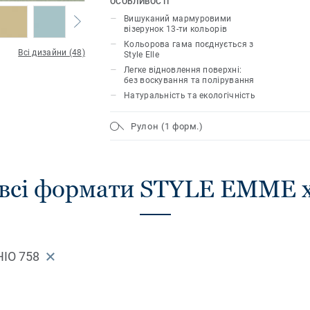
ОСОБЛИВОСТІ
витончених кольорах. Поверхня зміц
Вишуканий мармуровими
технології unique xf²™, що гарантує лі
візерунок 13-ти кольорів
легкий догляд та ощадливе обслугову
Кольорова гама поєднується з
Всі дизайни (48)
Style Elle
Легке відновлення поверхні:
без воскування та полірування
Натуральність та екологічність
Рулон (1 форм.)
 всі формати STYLE EMME x
HIO 758