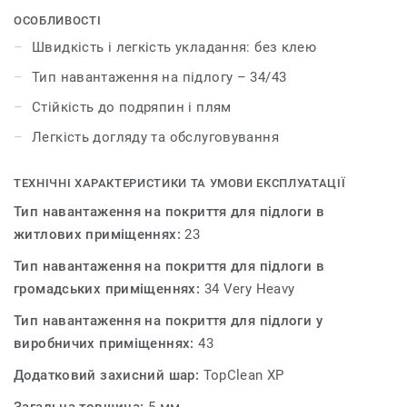
з’єднуються між собою, їхнє укладання проходить
ОСОБЛИВОСТІ
набагато легше та швидше. Колекція випускається в
Швидкість і легкість укладання: без клею
двох зручних форматах. Кожна плитка пройшла
Тип навантаження на підлогу – 34/43
унікальну обробку Top Clean для захисту поверхні, що
гарантує довговічність і легкість догляду.
Стійкість до подряпин і плям
Легкість догляду та обслуговування
ТЕХНІЧНІ ХАРАКТЕРИСТИКИ ТА УМОВИ ЕКСПЛУАТАЦІЇ
Тип навантаження на покриття для підлоги в
житлових приміщеннях:
23
Тип навантаження на покриття для підлоги в
громадських приміщеннях:
34 Very Heavy
Тип навантаження на покриття для підлоги у
виробничих приміщеннях:
43
Додатковий захисний шар:
TopClean XP