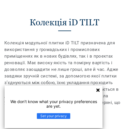
Колекція iD TILT
Колекція модульної плитки iD TILT призначена для
використання у громадських і промислових
приміщеннях як в нових будівлях, так і в проектах
реновації. Має високу якість та помірну вартість і
дозволяє заощадити не лише гроші, але й час. Адже
завдяки зручній системі, за допомогою якої плитки
з’єднуються між собою, їхнє укладання проходить
набагато легше та швидше. Колекція випускається в
двох зручних форматах. Кожна плитка пройшла
We don't know what your privacy preferences
унікальну обробку Top Clean для захисту поверхні, що
are yet.
гарантує довговічність і легкість догляду.
Set your privacy