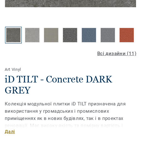
Всі дизайни (11)
Art Vinyl
iD TILT - Concrete DARK
GREY
Колекція модульної плитки iD TILT призначена для
використання у громадських і промислових
приміщеннях як в нових будівлях, так і в проектах
реновації. Має високу якість та помірну вартість і
Далі
дозволяє заощадити не лише гроші, але й час. Адже
завдяки зручній системі, за допомогою якої плитки