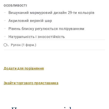
візерунків яскравих і насичених кольорів. Лінолеум
ОСОБЛИВОСТІ
має унікальний захисний шар поверхні xf² ™, який
Вишуканий мармуровий дизайн 29-ти кольорів
забезпечує йому міцність, надійність і мінімальні
Акриловий верхній шар
витрати на догляд.
Рівень блиску регулюється поліруванням
Натуральність і зносостійкість
Рулон (1 форм.)
Додати для порівняння
Знайти торгового представника