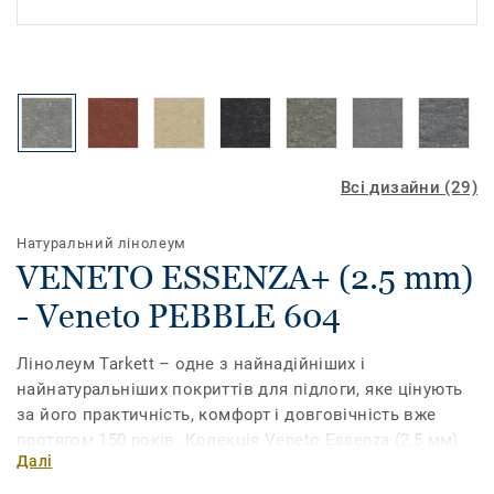
Всі дизайни (29)
Натуральний лінолеум
VENETO ESSENZA+ (2.5 mm)
- Veneto PEBBLE 604
Лінолеум Tarkett – одне з найнадійніших і
найнатуральніших покриттів для підлоги, яке цінують
за його практичність, комфорт і довговічність вже
протягом 150 років. Колекція Veneto Essenza (2,5 мм)
Далі
на 96% виготовлена ​​з натуральної сировини і має
широкий асортимент традиційних мармурових