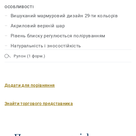
візерунків яскравих і насичених кольорів. Лінолеум
ОСОБЛИВОСТІ
має унікальний захисний шар поверхні xf² ™, який
Вишуканий мармуровий дизайн 29-ти кольорів
забезпечує йому міцність, надійність і мінімальні
Акриловий верхній шар
витрати на догляд.
Рівень блиску регулюється поліруванням
Натуральність і зносостійкість
Рулон (1 форм.)
Додати для порівняння
Знайти торгового представника