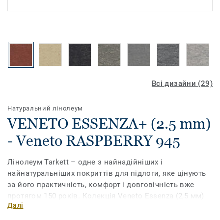
Всі дизайни (29)
Натуральний лінолеум
VENETO ESSENZA+ (2.5 mm)
- Veneto RASPBERRY 945
Лінолеум Tarkett – одне з найнадійніших і
найнатуральніших покриттів для підлоги, яке цінують
за його практичність, комфорт і довговічність вже
протягом 150 років. Колекція Veneto Essenza (2,5 мм)
Далі
на 96% виготовлена ​​з натуральної сировини і має
широкий асортимент традиційних мармурових