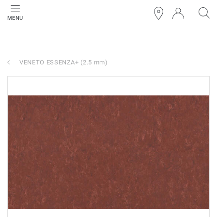
MENU
VENETO ESSENZA+ (2.5 mm)