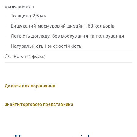
декорів яскравих і насичених кольорів. Поверхня
ОСОБЛИВОСТІ
лінолеуму захищена за допомогою нашої унікальної
Товщина 2,5 мм
технології xf² ™, що гарантує її довговічність, міцність і
Вишуканий мармуровий дизайн і 60 кольорів
легкість догляду.
Легкість догляду: без воскування та полірування
Натуральність і зносостійкість
Рулон (1 форм.)
Додати для порівняння
Знайти торгового представника