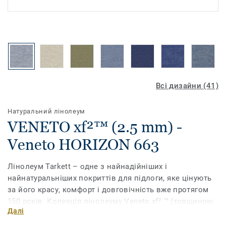
Всі дизайни (41)
Натуральний лінолеум
VENETO xf²™ (2.5 mm) -
Veneto HORIZON 663
Лінолеум Tarkett – одне з найнадійніших і
найнатуральніших покриттів для підлоги, яке цінують
за його красу, комфорт і довговічність вже протягом
150 років. Колекція лінолеуму Veneto xf² ™ (товщиною
Далі
2,5 мм) на 94% виготовлена ​​з натуральної сировини і
має широкий асортимент традиційних мармурових