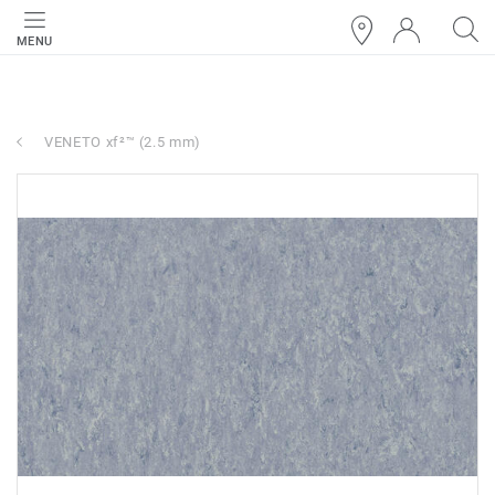
MENU
VENETO xf²™ (2.5 mm)