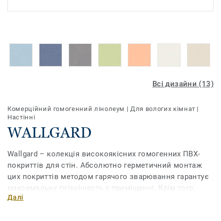
Всі дизайни (13)
Комерційний гомогенний лінолеум
|
Для вологих кімнат
|
Настінні
WALLGARD
Wallgard – колекція високоякісних гомогенних ПВХ-
покриттів для стін. Абсолютно герметичний монтаж
цих покриттів методом гарячого зварювання гарантує
максимальну гігієнічність у приміщенні. Крім того,
Далі
вони мають високий рівень зносостійкості і майже не
піддаються впливу зовнішніх факторів, у порівнянні з