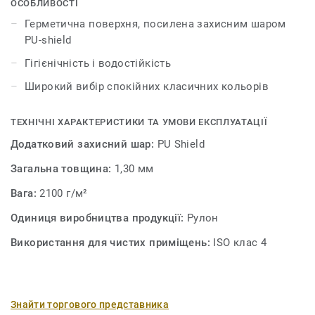
іншими покриттями для стін.
ОСОБЛИВОСТІ
Герметична поверхня, посилена захисним шаром
PU-shield
Гігієнічність і водостійкість
Широкий вибір спокійних класичних кольорів
ТЕХНІЧНІ ХАРАКТЕРИСТИКИ ТА УМОВИ ЕКСПЛУАТАЦІЇ
Додатковий захисний шар:
PU Shield
Загальна товщина:
1,30 мм
Вага:
2100 г/м²
Одиниця виробництва продукції:
Рулон
Використання для чистих приміщень:
ISO клас 4
Знайти торгового представника