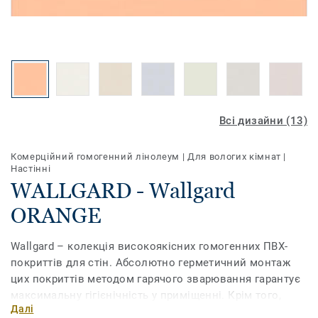
Всі дизайни (13)
Комерційний гомогенний лінолеум
|
Для вологих кімнат
|
Настінні
WALLGARD - Wallgard
ORANGE
Wallgard – колекція високоякісних гомогенних ПВХ-
покриттів для стін. Абсолютно герметичний монтаж
цих покриттів методом гарячого зварювання гарантує
максимальну гігієнічність у приміщенні. Крім того,
Далі
вони мають високий рівень зносостійкості і майже не