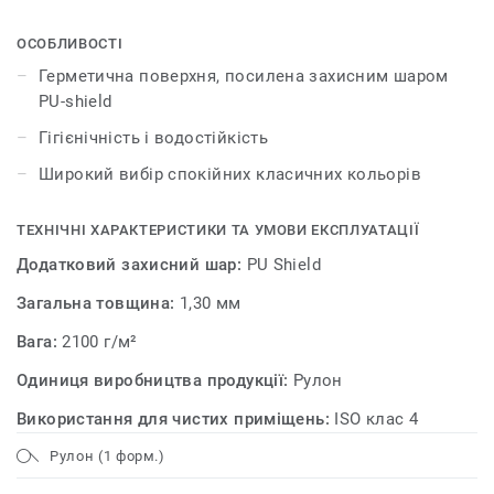
піддаються впливу зовнішніх факторів, у порівнянні з
іншими покриттями для стін.
ОСОБЛИВОСТІ
Герметична поверхня, посилена захисним шаром
PU-shield
Гігієнічність і водостійкість
Широкий вибір спокійних класичних кольорів
ТЕХНІЧНІ ХАРАКТЕРИСТИКИ ТА УМОВИ ЕКСПЛУАТАЦІЇ
Додатковий захисний шар:
PU Shield
Загальна товщина:
1,30 мм
Вага:
2100 г/м²
Одиниця виробництва продукції:
Рулон
Використання для чистих приміщень:
ISO клас 4
Рулон (1 форм.)